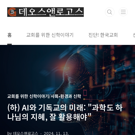
본문 바로가기
홈
교회를 위한 신학이야기
진단! 한국교회
교회를 위한 신학이야기/사회•환경과 신학
(하) AI와 기독교의 미래: "과학도 하
나님의 지혜, 잘 활용해야"
by 데오스앤로고스
2024. 11. 13.