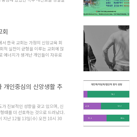
하며, 구교형 목사(한국복음주의교회연
편, 이번 기사연 에큐포럼은 온라인으
우주의와 한국교회" ⓒ데오스앤로고스 /
교회
점에서 한국 교회는 가정의 신앙교육 회
사회적 실천이 균형을 이루는 교회에 많
으로 에너지가 생겨난 개인들이 자유로
회구조의 문제에 어떻게 참여할 것인지
주어야 한다. 신앙의 열정을 존중하고,
 교회가 안전하면서도 창조적인 영성의
:신승민)이 지난 2월 22일(목) 오
보다 개인중심의 신앙생활 추
 개최한 제1차 ..
정도가 진보적인 성향을 갖고 있으며, 신
형태를 더 선호하는 것으로 드러났다.
 12월 13일(수) 오전 10시 30
표는 지난달 17일 진행했던 에 이은
'주 1회 이상' 기독교 콘텐츠 활용 * 교
디어가 제공하는 기독교 콘텐츠를 이용하고