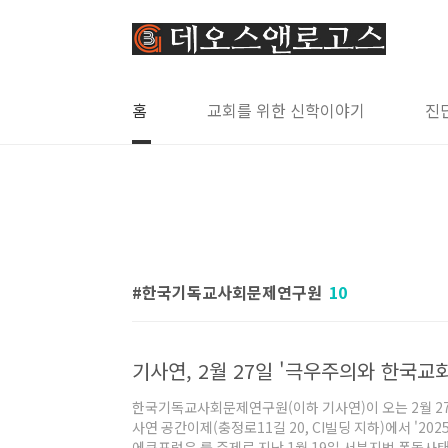
본문 바로가기
홈
교회를 위한 신학이야기
진
한국기독교사회문제연구원
10
기사연, 2월 27일 '극우주의와 한국교
한국기독교사회문제연구원(이하 기사연)이 오는 2월 27
사연 공간이제(충정로11길 20, CI빌딩 지하)에서 '20
에큐포럼은 를 주제로 지난 1월 19일 서부지법 폭동사