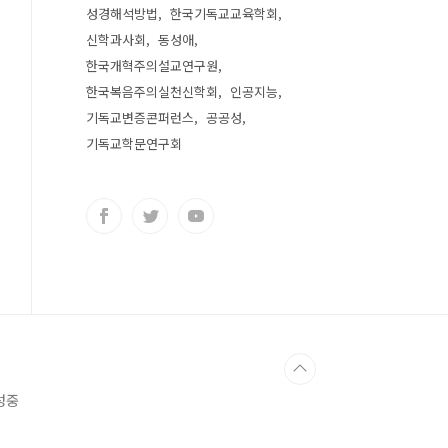
성경해석방법
한국기독교교육학회
신학과사회
동성애
한국개혁주의설교연구원
한국복음주의실천신학회
인공지능
기독교변증콘퍼런스
공공성
기독교학문연구회
표성중