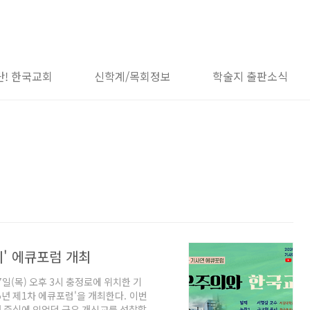
단! 한국교회
신학계/목회정보
학술지 출판소식
회' 에큐포럼 개최
일(목) 오후 3시 충정로에 위치한 기
25년 제1차 에큐포럼'을 개최한다. 이번
태 중심에 있었던 극우 개신교를 성찰할