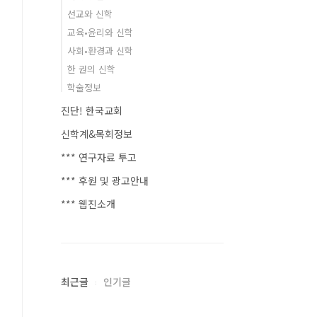
선교와 신학
교육•윤리와 신학
사회•환경과 신학
한 권의 신학
학술정보
진단! 한국교회
신학계&목회정보
*** 연구자료 투고
*** 후원 및 광고안내
*** 웹진소개
최근글
인기글