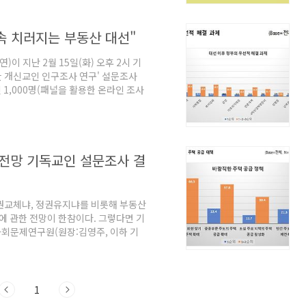
 각 신문사별로 청년/MZ세대 관련 기사
며, 유효한 기사를 중심으로 워드 클라
 속 치러지는 부동산 대선"
 지난 2월 15일(화) 오후 2시 기
대한 개신교인 인구조사 연구' 설문조사
1,000명(패널을 활용한 온라인 조사
정치, 경제, 생태/환경, 통일/평화, 사
을 조사했다. 표본오차는 95% 신뢰수
르면 오는 3월 9일 치러지는 제20대
대선이 될 전망이다. 아래 내용은 주
선' 전망 기독교인 설문조사 결
 정권교체냐, 정권유지냐를 비롯해 부동산
에 관한 전망이 한참이다. 그렇다면 기
사회문제연구원(원장:김영주, 이하 기
에홀(2층)에서 기자간담회 형식으로
 설문조사 결과를 발표할 예정이다. 기
젠더, 생태/환경, 신앙 등 총 여섯가지
목) '2021 대선정국과 한국교회'라는
1
.