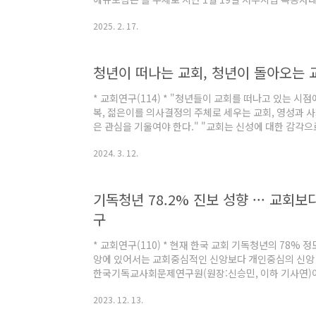
예정이다. 서명삼 박사(서강대 교수)가 발제자로 참여
2025. 2. 17.
합)와 최소영 목사(교회협 여성위원회)가 논찬한다. 한
로 생중계한다. [2025 제1차 기사연 에큐포럼] "극
무단 복제 및 전재, 재배포를 금지합니다>
청년이 떠나는 교회, 청년이 돌아오는 
* 교회연구(114) * "청년들이 교회를 떠나고 있는 시
복, 젊은이를 의사결정의 주체로 세우는 교회, 영성과 
은 관심을 기울여야 한다." "교회는 신성에 대한 감각
운 대화를 통해 나와 이웃을 어떻게 사랑하고, 또한 사
2024. 3. 12.
자율적으로 정하고 여러 실험을 해볼 수 있도록 여유를 
실험적 실천들의 실패가능성을 허용해 줄 때, 청년들은
공간이라고 느낄 것이다." 한국기독교사회문제연구원(원장
기독청년 78.2% 진보 성향 ··· 교회
후 3시 서울 서대문구에 위치한 공간이제에서 라는 주제로
구
* 교회연구(110) * 현재 한국 교회 기독청년의 78% 
앙에 있어서는 교회중심적인 신앙보다 개인중심의 신앙 
한국기독교사회문제연구원(원장:신승민, 이하 기사연)이 지난
분 한국기독교회관 2층 조에홀에서 를 진행했다. 이번 발
2023. 12. 13.
두 번째 발표다. (관련기사 보기) 개신교인 10명 중 6명 
회연구(104) * 한국 교회 개신교인의 84.9%가 미