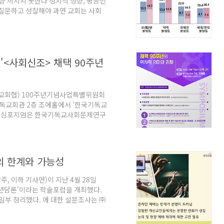
향 끼치지 못한다 정치적 성향, 평등인
" 질문하고 성찰해야 과연 교회는 사회
비개신교인과 큰 차이는 보이지 않았지
났다. 또한 정치와 경제 사회분야의 평
없는 등 신앙이 평등과 같은 사회 인식
 이번 설문조사 결과는 개신교인이 비
 '<사회신조> 채택 90주년
스도를 믿..
 교회협) 100주년기념사업특별위원회
국기독교회관 2층 조에홀에서 '한국기독교
학술심포지엄은 한국기독교사회문제연구
적 의미와 과제'를 주제로 진행된다. 주
속에 직면한 다양한 사회문제들을 극복하
면 과제와 실천 내용을 정리하여 를 채택
 역사적 가치를 재발견하고, 오늘에 계
의 한계와 가능성
했다"라고 취지를..
, 이하 기사연)이 지난 4월 28일
 청년담론'이라는 학술포럼을 개최했다.
일부 정리했다. 에 대한 설문조사는 ㈜
을 대상으로 지난 2월 24일부터 3월
며, 표본오차는 95% 신뢰수준에서