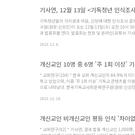
있었으며, 이중 '주 1회 이상' 기독교 콘텐츠를 이용한
기사연, 12월 13일 <기독청년 인식조
나타났 www.theosnlogos.co..
기독청년들의 가치관과 마음, 신앙에 대한 인식조사 
구원(원장:신승민)이 오는 12월 13일(수) 오전 10시
과 발표회를 연다. 발표회는 현장 및 온라인(유튜브 기사
석 신청 https://bit.ly/2023CYOUTH *유튜브 생중
2023. 12. 6.
https://youtube.com/live/5DzGnfAAEUY
개신교인 10명 중 6명 '주 1회 이상'
* 교회연구(104) * 한국 교회 개신교인의 84.9%가
하고 있었으며, 이중 '주 1회 이상' 기독교 콘텐츠를 이
으로 나타났다. 한국기독교사회문제연구원(원장:신승민)이 
30분 서울시 서대문구에 위치한 공간이제에서 를 개최했
2023. 11. 18.
사(연세대 연신원)가 했으며, 박진규 박사(서울여대 교수
박사(한국방송통신대 교수)가 각각 △기독교인 미디어 
터러시 △기독교인의 미디어-종교 활동 등에 대해서 발표
개신교인 비개신교인 평등 인식 '차이없음
뢰해 전국 만 19세 이상 개신교인 남녀 총 1,000명을 대상
* 교회연구(92) * 기사연, 결과 발표 개신교인 1,000