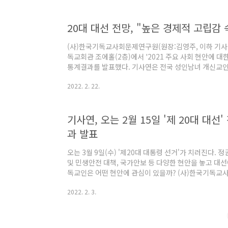
±3.1%이다. 은 2019년 8월부터 2021년 12월까지
를 각각 추출해 분석했다. 분석대상은 세 그룹으로 했으
20대 대선 전망, "높은 경제적 고립감
우드 분석(Word Cloud Analysis)과 의미연결망 ..
(사)한국기독교사회문제연구원(원장:김영주, 이하 기사연)이
독교회관 조에홀(2층)에서 '2021 주요 사회 현안에 
통계결과를 발표했다. 기사연은 전국 성인남녀 개신교인 
방식)을 대상으로 지난 2022년 1월 19일~24일에 걸쳐 
2022. 2. 22.
회/젠더/ 신앙 등 우리나라 주요 사회 현안에 대한 인식
준에서 ±3.1%이다. 특히 기사연의 설문조사 결과에 따
대통령선거는 높은 경제적 고립감 속에서 치루는 부동산 
기사연, 오는 2월 15일 '제 20대 대
요 사회 현안 가운데 부동산 정책 등 경제 및 대선..
과 발표
오는 3월 9일(수) '제20대 대통령 선거'가 치러진다.
및 민생안전 대책, 국가안보 등 다양한 현안을 놓고 대선
독교인은 어떤 현안에 관심이 있을까? (사)한국기독교
사연)이 오는 2월 15일(화) 오후 2시 기독교회관 조
2022. 2. 3.
'2021 주요 사회 현안에 대한 개신교인 인구조사 연구'
사연은 "전체 설문조사는 정치, 경제, 통일/평화, 사회/
분야로 주제를 나눠 분석했다"라며 이 가운데 지난 3일(
주제로 설문조사 결과의 주요 내용을 언론사에 배포했다.