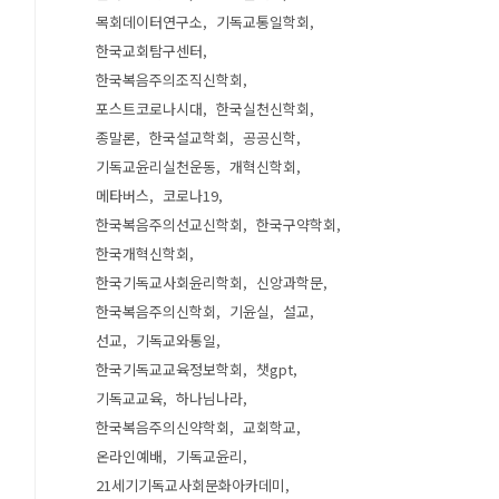
목회데이터연구소
기독교통일학회
한국교회탐구센터
한국복음주의조직신학회
포스트코로나시대
한국실천신학회
종말론
한국설교학회
공공신학
기독교윤리실천운동
개혁신학회
메타버스
코로나19
한국복음주의선교신학회
한국구약학회
한국개혁신학회
한국기독교사회윤리학회
신앙과학문
한국복음주의신학회
기윤실
설교
선교
기독교와통일
한국기독교교육정보학회
챗gpt
기독교교육
하나님나라
한국복음주의신약학회
교회학교
온라인예배
기독교윤리
21세기기독교사회문화아카데미