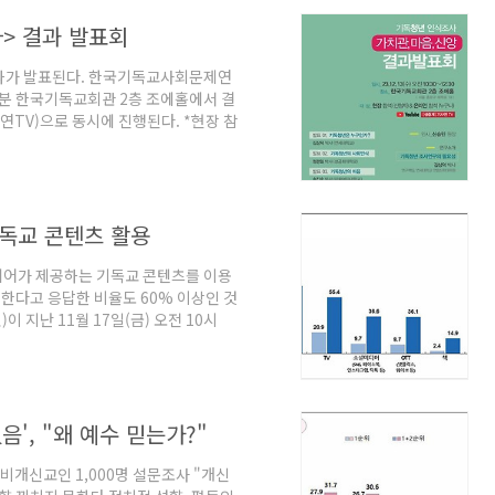
다고 응답한 비율도 60% 이상인 것으로
사> 결과 발표회
결과가 발표된다. 한국기독교사회문제연
 30분 한국기독교회관 2층 조에홀에서 결
연TV)으로 동시에 진행된다. *현장 참
계
 기독교 콘텐츠 활용
 미디어가 제공하는 기독교 콘텐츠를 이용
용한다고 응답한 비율도 60% 이상인 것
지난 11월 17일(금) 오전 10시
다. 이날 조사결과 발표는 김상덕 박
), 유지윤 박사(아신대 교수), 이성민
콘텐츠 소비 △기독교인의 미디어 리
했다. 이번 조사는 (주)엠브레인에 의
', "왜 예수 믿는가?"
..
명, 비개신교인 1,000명 설문조사 "개신