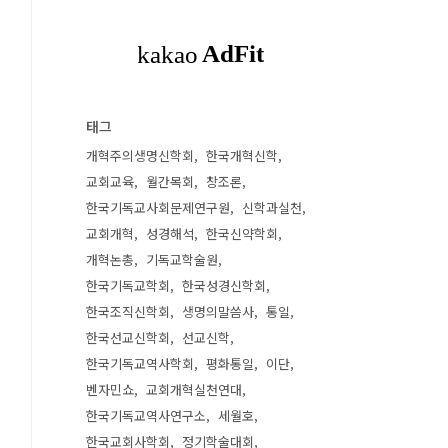
태그
개혁주의생명신학회
한국개혁신학
교회교육
월간목회
창조론
한국기독교사회문제연구원
신학과실천
교회개혁
성경해석
한국신약학회
개혁논총
기독교학술원
한국기독교학회
한국성경신학회
한국조직신학회
생명의말씀사
통일
한국선교신학회
선교신학
한국기독교역사학회
평화통일
이단
벤자민쇼
교회개혁실천연대
한국기독교역사연구소
세월호
한국교회사학회
정기학술대회