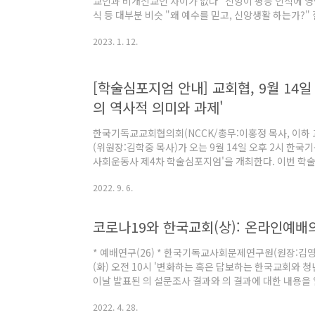
교인과 비개신교인 차이가 없다" 신앙이 평등 인식에 영
식 등 대부분 비슷 "왜 예수를 믿고, 신앙생활 하는가?
에 어떤 존재가 되어야 할까? 개신교인의 정치 성향이 
2023. 1. 12.
만, 문화적으로는 조금 더 보수적(권위주의적)으로 나타
등과 관련된 인식에서도 비개신교인과 뚜렷한 차이점이 
에 크게 영향을 주지 못하는 것으로 조사됐다. 무엇보다
[학술심포지엄 안내] 교회협, 9월 14일
개신교인과 사회 인식에 대해 별 차이가 없다면 예수 그리
의 역사적 의미와 과제'
한국기독교교회협의회(NCCK/총무:이홍정 목사, 이하
(위원장:김학중 목사)가 오는 9월 14일 오후 2시 한
사회운동사 제4차 학술심포지엄'을 개최한다. 이번 
원(원장:김영주 목사)과 공동으로 ' 채택 90주년의 역사
2022. 9. 6.
최 측은 "지난 1924년 조직된 교회협은 식민지 현실 
기 위한 구체적인 모색과 시도를 해왔으며, 1932년 당
한 바 있다"라며 "아번 심포지엄은 채택 90주년을 맞아
코로나19와 한국교회(상): 온라인예배
승할 유산과 과제들을 새롭게 인식하고 조명하고자 마련
* 예배연구(26) * 한국기독교사회문제연구원(원장:김영주
(화) 오전 10시 '변화하는 혹은 답보하는 한국교회와
이날 발표된 의 설문조사 결과와 의 결과에 대한 내용을 
지앤컴리서치에 의뢰해 전국 성인남녀 개신교인 1,000명
2022. 4. 28.
3일까지 온라인 패널을 활용한 온라인 조사로 진행됐으