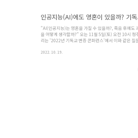
교수/물리학), 박명룡 목사, 안환균 목사의 강의 내용을 
문제 해결 못한다" 안환균 목사(그말씀교회)는 라는 
인공지능(AI)에도 영혼이 있을까? 기
불교의 붓다와 유교의 공자는 인간의 구원에 대한 온전한
"AI(인공지능)는 영혼을 가질 수 있을까?, 죽음 후에도
을 어떻게 생각할까?" 오는 11월 5일(토) 오전 10시
리는 '2022년 기독교 변증 콘퍼런스'에서 이와 같은 
회와 변증전도연구소(소장:안환균 목사)는 올해 기독교 
2022. 10. 19.
음 후의 삶'으로 정하고, AI가 인간에게 과연 대안적 삶
을 가질 수 있는지 등에 대해 논의를 진행한다. 이날 △A
수/서강대) △물리학자가 본 물질과 영혼의 문제(길원평
에도 삶이 있는가?(박명룡 목사) △불교, 유교,..