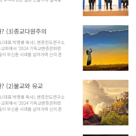
고 있는 기독교인뿐만 아니라 신구약 성
들위한 기독교변증 컨퍼런스가 올해도
 8일(토) 오전 10시 서문교회에서 기
(소장:안환균 목사)와 함께 라는 주
가? (3)종교다원주의
열리는 기독교변증 컨..
(대표:박명룡 목사), 변증전도연구소
서문교회에서 '2024 기독교변증콘퍼런
사들이 무신론 시대를 살아가며 신의 존
교인들에게 왜 기독교의 하나님을 믿어야
일부를 정리했다. (편집자 주) 종교다
목사) "예수만이 구원",편협하고 오
유일한 길이라고 믿는 것이 편협하고
? (2)불교와 유교
 받는 가치는 ‘관..
(대표:박명룡 목사), 변증전도연구소
서문교회에서 '2024 기독교변증콘퍼런
사들이 무신론 시대를 살아가며 신의 존
교인들에게 왜 기독교의 하나님을 믿어야
부를 정리했다. (편집자 주) 인간 붓
대학교 교수) 기독교와 불교의 공
이다. 기독교는 유신론, 유아론, 신본