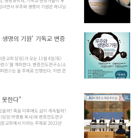
자, 생명과학자, 기독교 변증가들이 우
 있다면서 우주와 생명의 기원은 하나님
주서문교회(담임:박명룡 목사)와 변
 오전 11시 서문교회에서 을 주제로
퍼런스에서는 물리학자 제원호 박사(서울대
변증가 박명룡 목사와 안환균 목사가 강
와 생명의 기원' 기독교 변증
리학자가 본 우주..
교회 담임)가 오는 11월 4일(토)
콘퍼런스'를 개최한다. 변증전도연구소(소
퍼런스는 을 주제로 진행된다. 이번 콘
중계된다. 현장 참석뿐만 아니라 유튜브
http://www.seomoon.kr)
교수), 류현모 박사(서울대 교수)가 강
본 궁극적 존재 △물리학자가 본 우주
 못한다"
한다.
있을까? 죽음 이후에도 삶이 계속될까?
회(담임:박명룡 목사)와 변증전도연구
 서문교회에서 이라는 주제로 2022년
 기독교적 답변을 내놓았다. 이날 강
기계공학), 길원평 박사(한동대 석좌