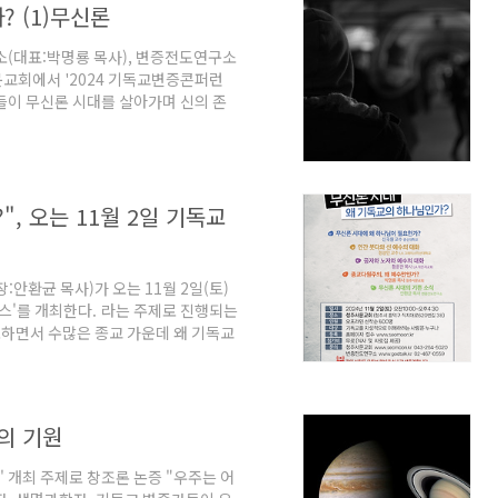
? (1)무신론
계관으로,..
(대표:박명룡 목사), 변증전도연구소
서문교회에서 '2024 기독교변증콘퍼런
사들이 무신론 시대를 살아가며 신의 존
교인들에게 왜 기독교의 하나님을 믿어야
일부를 정리했다. (편집자 주) 무신론
수, 웨신대 초빙교수) 신을 믿지 않
가득한 시대를 살아간다. 신에 대한 정
, 오는 11월 2일 기독교
 탓이..
안환균 목사)가 오는 11월 2일(토)
스'를 개최한다. 라는 주제로 진행되는
하면서 수많은 종교 가운데 왜 기독교
미를 발견하는 길임을 제시할 예정이
증 콘퍼런스는 올해로 13회째를 맞이했
 참여해 현대사회의 다원주의, 무신론
를 변증하고, 예수 그리스도의 복음을
의 기원
교수)를 비롯해 정성민..
' 개최 주제로 창조론 논증 "우주는 어