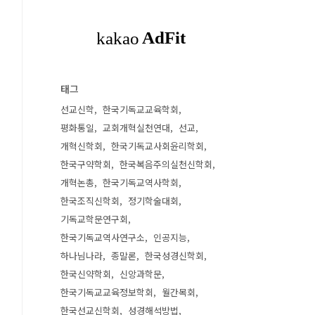
태그
선교신학
한국기독교교육학회
평화통일
교회개혁실천연대
선교
개혁신학회
한국기독교사회윤리학회
한국구약학회
한국복음주의실천신학회
개혁논총
한국기독교역사학회
한국조직신학회
정기학술대회
기독교학문연구회
한국기독교역사연구소
인공지능
하나님나라
종말론
한국성경신학회
한국신약학회
신앙과학문
한국기독교교육정보학회
월간목회
한국선교신학회
성경해석방법