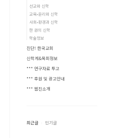
선교와 신학
교육•윤리와 신학
사회•환경과 신학
한 권의 신학
학술정보
진단! 한국교회
신학계&목회정보
*** 연구자료 투고
*** 후원 및 광고안내
*** 웹진소개
최근글
인기글