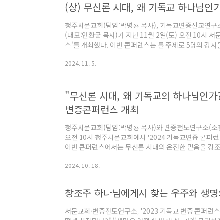
(상) 무신론 시대, 왜 기독교 하나님인가
주의 그리고 사후세계에 대한 믿음 등을 지닌 초월적인 세
청주서문교회(담임:박명룡 목사), 기독교변증선교연구소
(대표:안환균 목사)가 지난 11월 2일(토) 오전 10시 
스'를 개최했다. 이번 콘퍼런스는 를 주제로 5명의 강
재를 부정하거나 불교와 유교 등 여러 종교를 믿는 종
2024. 11. 5.
하는지에 대해 변증했다. 이날 강사들의 발표 내용 중 
시대, 왜 하나님이 필요한가?신국원 박사(총신대 명예교
는 이유"바쁘고 무관심해서" 우리는 신에 대한 무지로 
"무신론 시대, 왜 기독교의 하나님인가?"
보가 없거나 부족해서가 아니다. 너무 바쁘거나 무관심한
변증콘퍼런스 개최
청주서문교회(담임:박명룡 목사)와 변증전도연구소(소장:
오전 10시 청주서문교회에서 '2024 기독교변증 콘퍼런
이번 콘퍼런스에서는 무신론 시대의 온전한 믿음을 강조
를 믿어야 하는지, 하나님을 믿는 것이 인생의 참된 의
2024. 10. 18.
다. 지난 2012년부터 매년마다 열리고 있는 기독교변
으며, 매년 수 백여 명의 목회자와 성도들이 콘퍼런스에
등 다양한 세계관을 갖고 살아가는 현대인들에게 기독교
창조주 하나님에게서 찾는 우주와 생명
전하는 방법을 배우고 있다. 올해는 신국원 박사(총신대 
서문교회·변증전도연구소, '2023 기독교 변증 콘퍼런스