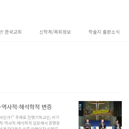
단! 한국교회
신학계/목회정보
학술지 출판소식
-역사적-해석학적 변증
역사인가?" 주제로 진행기독교인, 비기
학적-역사적-해석학적 입장에서 증명창
특성 부각다윗은 실존 인물이자 실제로