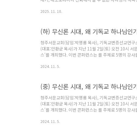
왕국을 다스린 인물 복음을 어떻게 전해야 할지 고민하
2025. 11. 10.
경 및 예수이야기를 신화로 생각하고 있는 비기독교인
개최됐다. 청주 서문교회(담임:박명룡 목사)는 지난 11월
독교변증선교연구소(소장:박명룡 목사)와 변증전도연구소
(하) 무신론 시대, 왜 기독교 하나님인
제로 '2025 기독교변증 컨퍼런스'를 개최했다. 해마다 
청주서문교회(담임:박명룡 목사), 기독교변증선교연구소
(대표:안환균 목사)가 지난 11월 2일(토) 오전 10시 
스'를 개최했다. 이번 콘퍼런스는 를 주제로 5명의 강
재를 부정하거나 불교와 유교 등 여러 종교를 믿는 종
2024. 11. 5.
하는지에 대해 변증했다. 이날 강사들의 발표 내용 중 
원주의, 왜 예수만인가?박명룡 목사(청주서문교회 담임
만한 것인가?관용의 정신은 논리적인가?과연 예수만이 
(중) 무신론 시대, 왜 기독교 하나님인가
오만한 생각일까? 포스트모던 시대에 대중으로부터 인정을
청주서문교회(담임:박명룡 목사), 기독교변증선교연구소
(대표:안환균 목사)가 지난 11월 2일(토) 오전 10시 
스'를 개최했다. 이번 콘퍼런스는 를 주제로 5명의 강
재를 부정하거나 불교와 유교 등 여러 종교를 믿는 종
2024. 11. 5.
하는지에 대해 변증했다. 이날 강사들의 발표 내용 중 일
다와 신 예수의 대화정성민 박사(미국 LA 그레이스미션
존 기독교와 석가의 사상은 서로 전혀 다른 차원의 세계관