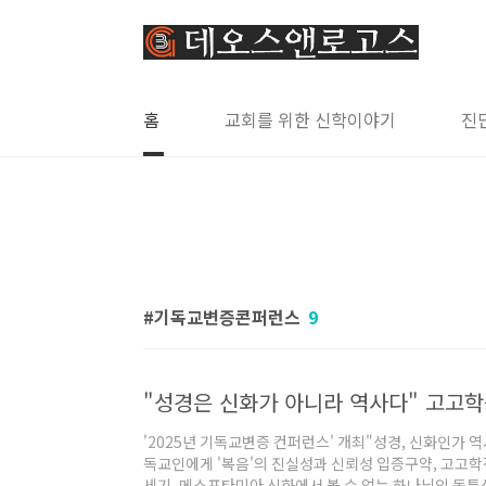
본문 바로가기
홈
교회를 위한 신학이야기
진
기독교변증콘퍼런스
9
"성경은 신화가 아니라 역사다" 고고학
'2025년 기독교변증 컨퍼런스' 개최"성경, 신화인가 
독교인에게 '복음'의 진실성과 신뢰성 입증구약, 고고
세기, 메소포타미아 신화에서 볼 수 없는 하나님의 독