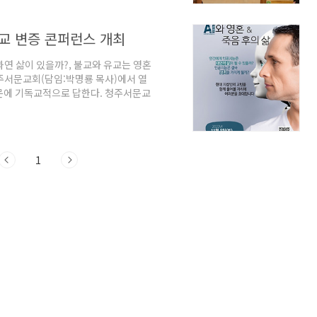
일부 정리했다. 불교와 유교, "영혼의
제목으로 강의하면서 예수 그리스도 외에
독교 변증 콘퍼런스 개최
 길을 제시하지..
 과연 삶이 있을까?, 불교와 유교는 영혼
 청주서문교회(담임:박명룡 목사)에서 열
질문에 기독교적으로 답한다. 청주서문교
변증 콘퍼런스 주제를 'AI와 영혼&죽
을 제시할 수 있는지, 인공지능은 영혼
I는 영혼을 가질 수 있는가?(이승엽 교
 교수/한동대) △인간의 영혼, 죽음 후
1