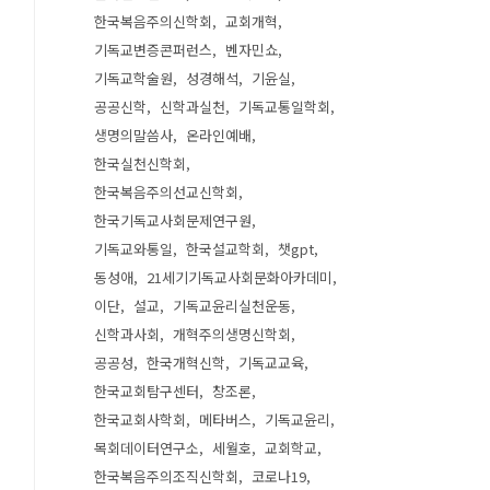
한국복음주의신학회
교회개혁
기독교변증콘퍼런스
벤자민쇼
기독교학술원
성경해석
기윤실
공공신학
신학과실천
기독교통일학회
생명의말씀사
온라인예배
한국실천신학회
한국복음주의선교신학회
한국기독교사회문제연구원
기독교와통일
한국설교학회
챗gpt
동성애
21세기기독교사회문화아카데미
이단
설교
기독교윤리실천운동
신학과사회
개혁주의생명신학회
공공성
한국개혁신학
기독교교육
한국교회탐구센터
창조론
한국교회사학회
메타버스
기독교윤리
목회데이터연구소
세월호
교회학교
한국복음주의조직신학회
코로나19