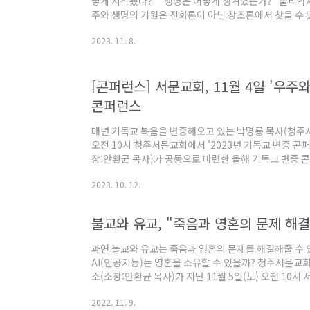
떻게 시작됐나?" "생명은 어떻게 생겨났는가?" 물리학
주와 생명의 기원은 진화론이 아닌 창조론에서 찾을 수
으로부터 시작됐다고 설명하면서 창조론을 논증했다. 청
2023. 11. 8.
증전도연구소(소장:안환균 목사)가 지난 11월 4일(토)
'2023 기독교 변증 콘퍼런스'를 개최했다. 이날 콘
교수), 생명과학자 류현모 박사(서울대 교수), 기독교
[콘퍼런스] 서문교회, 11월 4일 '우주
사로 나서 우주와 생명의 기원에 대해 집중 강의했다. 물
콘퍼런스
매년 기독교 복음을 변증해오고 있는 박명룡 목사(청주서문
오전 10시 청주서문교회에서 '2023년 기독교 변증 
장:안환균 목사)가 공동으로 마련한 올해 기독교 변증 콘
퍼런스 현장 참여는 선착순 500명이며, 유튜브로도 생
2023. 10. 12.
로 참여신청할 경우에도 강의안이 제공된다. (홈페이지 접수: 
박명룡 목사를 비롯해 안환균 목사, 제원호 박사(서울대 
사로 나서 △하나님은 누가 만들었는가? △세계관으로 
불교와 유교, "죽음과 영혼의 문제 해결
의 기원 △생명과학자가 본 생명의 기원 등에 대해 강의
과연 불교와 유교는 죽음과 영혼의 문제를 해결해줄 수 
AI(인공지능)는 영혼을 소유할 수 있을까? 청주서문교
소(소장:안환균 목사)가 지난 11월 5일(토) 오전 10시
기독교변증콘퍼런스를 개최하고, 이와 같은 질문에 대한
2022. 11. 9.
사로 참여한 이승엽 박사(서강대 교수/융합의생명공학-