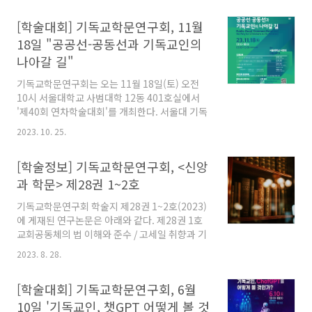
PERMAS 모델을 중심으로 / 김수지 교회 지도자
[학술대회] 기독교학문연구회, 11월
의 코칭리더십이 신앙생활 지속의도에 미치는 영
향 : 영성과 신앙생활 만족의 매개효과를 중심으
18일 "공공선-공동선과 기독교인의
로 / 김정진, 하규영 근대 전환기 기독교 찬송가와
나아갈 길"
근대 국가 만들기 -윤치호의 『찬미가』(1908)
를 중심으로 / 조경덕 기독교대학 교수의 인식조
기독교학문연구회는 오는 11월 18일(토) 오전
사에 의한 중요성공요인의 분석과 성공구조방정
10시 서울대학교 사범대학 12동 401호실에서
식 모형 연구 / 박문식, 김재철 기형 신체 및 변형
'제40회 연차학술대회'를 개최한다. 서울대 기독
된 신체표현에 관한 쟁점: 마크 퀸(Marc Quinn)
교교수협의회와 한국로고스경영학회와 공동으
2023. 10. 25.
과 파트리샤 피치니니 (Patricia..
로 마련한 이번 학술대회는 이라는 주제로 진행
되며 오전 10부터 오후 12시까지는 대학원생 발
[학술정보] 기독교학문연구회, <신앙
표로, 오후 1시부터 6시까지는 주제강연 및 학자
들의 연구논문이 발표된다. 이날 주제강연은 정
과 학문> 제28권 1~2호
재영 박사(실천신대 교수), 이대희 원장(샘병원),
기독교학문연구회 학술지 제28권 1~2호(2023)
김유준 목사(주빌리교회) 등이 △시민사회 참여
에 게재된 연구논문은 아래와 같다. 제28권 1호
를 통한 교회의 공공선 기여 △사회적 기업 활동
교회공동체의 법 이해와 준수 / 고세일 취향과 기
과 공동선 추구 활동을 통한 기독교 사명 △공동
독교: 기독교적 입장에서 본 취향간의 갈등 해결 /
선을 향한 청년사역 등을 주제로 발표한다. 이번
2023. 8. 28.
김종원 19-20C초 중국어 12종 성경의 문체와 그
기독교학문연구회 연차학술대회 참석을 원하는
판본에 나타난 “성령(聖靈)” 어휘 유래 고찰 / 소
이들은 등록하면 된다. 제40회 기독교학문연구
[학술대회] 기독교학문연구회, 6월
은희 한국어교육의 문화 통합에 관한 탐색적 연
회 연차학술대회 ..
구 - 특수목적 한국어교육을 중심으로 / 이란
10일 '기독교인, 챗GPT 어떻게 볼 것