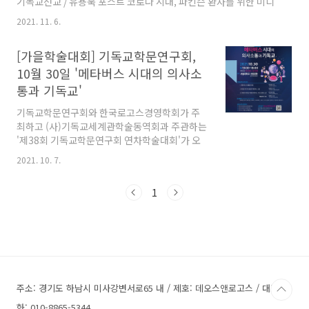
기독교선교 / 유용욱 포스트 코로나 시대, 파킨슨 환자를 위한 미디
어 무용교육의 방안 / 이은형, 이선경 국가와 함께/없이 사는 법 - 존
2021. 11. 6.
요더의 국가론 / 김기현 교회학교 영아부 초임 교사교육 과정에서
나타난 변화 탐색 / 방은영 캠퍼스선교단체 사역자들의 사역경험에
[가을학술대회] 기독교학문연구회,
관한 연구 / 송희영, 강연정 한국의 기독 청소년에 관한 연구 동향:
2001년부터 2020년 발표논문을 중심으로 / 오혜정 뉴 노멀 시대
10월 30일 '메타버스 시대의 의사소
기독교 유튜브 콘텐츠의 기능과 가능성 - 국내 크리스천 1인 미디어
통과 기독교'
채널을 중심으로 / 김태룡, 안숭범 기독교대안학교 초임교사들의
성경적 교육과정 재구성 경험 / ..
기독교학문연구회와 한국로고스경영학회가 주
최하고 (사)기독교세계관학술동역회과 주관하는
'제38회 기독교학문연구회 연차학술대회'가 오
는 10월 30일 오전 10시 서울대 사범대학에서 온
2021. 10. 7.
오프라인으로 개최한다. '메타버스 시대의 의사
소통과 기독교'를 주제로 진행되는 이번 학술대
1
회에서는 세 편의 주제강연과 분과별 발표가 진
행될 예정이다. 일정은 아래와 같다.
주소: 경기도 하남시 미사강변서로65 내 / 제호: 데오스앤로고스 / 대표전
화: 010-8865-5344