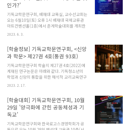
2022 개정 교육과정에서 ‘종교’교과 「삶과 종
인가?'
교」에 대한 비판적 검토: 종교교과의 목적을 중
심으로 / 정문선 종교개혁에 대한 교육과정과 교
기독교학문연구회, 배재대 교목실, 교수선교회는
과서 서술의 문제: 2015 개정 세계사 교과서를
오는 6월10일(토) 오후 1시 배재대 국제교류관
중심으로 / 권태경 OECD가 제시한 미래역량교
아트컨벤션홀(1층)에서 춘계학술대회를 개최한
육에 대한 기독교적 이해의 한 시도 / 강영택 자유
다. 를 주제로 진행되는 이번 학술대회는 권오욱
2023. 6. 3.
민주주의와 교회 정치 / 이..
박사(한국전자통신연구원)를 비롯해 박해정 박
사(연세대 의학과 교수), 김정형 박사(연세대 신
[학술정보] 기독교학문연구회, <신앙
학과 교수), 고세일 박사(충남대 법학전문대학원
교수) 등이 주제강연자로 참여해 △ChatGPT를
과 학문> 제27권 4호(통권 93호)
탄생시킨 언어생성 인공지능 기술 둥향
기독교학문연구회 학술지 제27권 4호(2022)에
△ChatGPT의 뇌 인지 신경과학적 함의
게재된 연구논문은 아래와 같다. 기독청소년의
△ChatGPT와 함께 하는 종교의 미래 △법,
학업과 신앙의 통합을 위한 해석적 교리교육연구
ChatGPT와 기독교 등을 주제로 발표한다. 이어
/ 강미랑 현대미술과 종교 다원주의-빌 비올라의
경제, 경영, 인문학, 사회과학, 세계관, 캠퍼스 선
2023. 2. 17.
비디오 아트를 중심으로 / 심상용 가즈오 이시구
교, 공연&예술, 학제간 연구, 대학원생 등 다양한
로의 『나를 보내지 마』에 나타난 그리스도의
분과에서 연구논문이 발표된다. 참가비는 일반 2
[학술대회] 기독교학문연구회, 10월
이미지 / 김철수 한국 교회 내 외국인 사역자의 삶
만 ..
과 사역에 대한 문화기술지 연구 / 전윤조 잠재프
29일 '양극화에 갇힌 공동체성과 기
로파일 분석방법을 적용한 기독교 청년의 성행동
독교'
에 대한 인식 유형 분석 / 조성봉, 이수민,강병덕
소진(Burn-out)을 경험한 영아부 전도사의
기독교학문연구회와 한국로고스경영학회가 공
COVID-19 상황에서의 사역 어려움과 회복과정
동으로 오는 10월 29일 백석대 교육관 10층(서