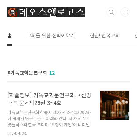
본문 바로가기
홈
교회를 위한 신학이야기
진단! 한국교회
기독교학문연구회
12
[학술정보] 기독교학문연구회, <신앙
과 학문> 제28권 3~4호
기독교학문연구회 학술지 제28권 3~4호(2023)
에 게재된 연구논문은 아래와 같다. 제28권 4호
넷플릭스의 한국 드라마 ‘오징어 게임’에 나타난
기독교인의 이미지 연구 / 강진구 긍정심리학의
2024. 4. 23.
웰빙 이론에 대한 기독교 상담학적 고찰 -