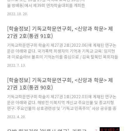
에 대한 내러티브 탐구 / 방은영 기독교인의 종교
울 방배동)에서 제39회 연차학술대회를 개최한
성향과 심리적 기능의 관계: 종교적 지지의 매개
다. '양극화에 갇힌 공동체성과 기독교'라는 주제
2022. 10. 20.
효과 / 홍구화 삶의 목적과 건강 관련 삶의 ..
로 이국운 교수(한동대), 강영호 교수(숭실대), 김
성원 교수(서울신대) 등이 주제강연자로 참여해
[학술정보] 기독교학문연구회, <신앙과 학문> 제
△자유민주주의와 교회정치 △정치 이념 양극화
와 경제성장 △한국사회 양극화와 기독교의 삼위
27권 2호(통권 91호)
일체론적 공동체성 등의 제목으로 발표한다. 이
기독교학문연구회 학술지 제27권 2호(2022.06)에 게재된 연구논
어 대면과 비대면으로 경제, 경영, 교육학, 사회과
문은 아래와 같다. 국가폭력 희생자의 기억과 기독교 교육: 임지현
학, 신학 세션 등을 비롯해 대학원생의 연구논문
과 미로슬라브 볼프의 기억논의를 중심으로 / 김욱 탈북민 목회자들
이 차례로 발표될 예정이다. 학술대회 등록하기
의 회심에 대한 콜라지(Colaizzi)의 현상학적 연구 / 박병애 독일통
(클릭) ▣ 참가비 안내 - 일반: 20,000원 - 대학원
2022. 7. 13.
일과정에서의 동서독교회의 역할을 통해 본 북한 교회 세우기의 과
생: 10,000원 - 입금계좌: 국민 387201-01-
제 / 송훈 정원을 소재로 한 그림책에 나타난 성경적 돌봄의 의미 /
145158 (예금주: (사)기독교세계관학..
[학술정보] 기독교학문연구회, <신앙과 학문> 제
국경아, 현은자 뉴에이지 그림책의 기독교 세계관 조명 / 이수형, 현
은자 한인 선교사 은퇴준비 연구: 재정적 노후준비 여부를 중심으로
27권 1호(통권 90호)
/ 강병덕, 조성봉, 정예은, 손해인 문화명령과 선교로서의 과테말라
기독교학문연구회 학술지 제27권 1호(2022.03)에 게재된 연구논
교육 실천 사례 연구 / 박영철, 홍진근
문은 아래와 같다. 해방전 이북지역 개신교 주요인물 및 종교지형
연구: 주요인물의 상호관련성 및 ‘기독교 민족주의’ 사상 공유를 중
점으로 / 정교진, 임호정 장애인에 대한 태도의 기독교 세계관적 차
2022. 4. 20.
별성 탐색 / 김기흥 관련기사 보기