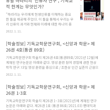
유발 하라리의 '인류사 연구', 기독교
적 한계는 무엇인가?
"하라리는 우리에게 현생인류를 이해하는 중요
한 틀을 제공해 주었다. 이 틀을 통해서 우리는 우
리 인류의 과거와 현재와 미래에 대한 하나의 중
요하고도 명확한 인식을 가질 수 있게 되었다. 하
2022. 1. 11.
지만 그의 작업의 곳곳에서 지나친 단순화와 지
나친 과학적 유물론의 적용으로 인한 인식의 한
[학술정보] 기독교학문연구회, <신앙과 학문> 제
계들을 또한 볼 수 있다." "기독교의 교리에 대해
서도 하라리는 종교는 허구라는 그의 전제를 반
26권 4호(통권 89호)
복한다. '기독교 이야기'는 기초가 없는 허구라고
기독교학문연구회 학술지 제26권 4호(통권89호/2021년 12월)에
비판한다. 창조자의 아들이 2천 년 전에 인간으로
게재된 연구논문은 아래와 같다. 영성 훈련 참여 경험에 관한 현상
태어났다는 증거가 없다고 그는 주장한다." "기
학적 연구: 다일 영성 훈련을 중심으로 / 조한상 인간 실존의 근원으
독교의 가르침을 정확히 이해한다면 그것이 미래
로서의 ‘마음’을 고려하는 기독교적 중등 수학교육의 방향 제안 :
의 인류를 통합시킬 비억압적인 가치가 되며, 인
2022. 1. 11.
Herman Dooyeweerd의 이론을 바탕으로 / 김미림 포스트 코로
공지능과 인간을 구별하는 분명한 기준이 되며
나 사회 속에서 교회 평가 척도 개발을 위한 사회과학적 제언 / 배성
또한 인공지능을 인류를 위해 사용할 수 있는 알
[학술정보] 기독교학문연구회, <신앙과 학문> 제
훈 성경적 자아상 회복을 위한 프로그램 개발 연구 - 청년기 이후 기
고리즘이 될..
독교인을 대상으로 / 이정미, 박희숙, 이효진, 황동한(교신저자) 메
26권 1-3호
타버스와 기독교 세계관: 성경적 기업의 메타버스 서비스 개발을 위
기독교학문연구회 학술지 제26권 1~3호(2021년)에 게재된 연구
한 전략적 요인 분석 / 김태진, 권오병, 강주영(교신저자) 유발 하라
논문은 아래와 같다. 제26권 1호 (통권 86호/2021.03) 팬데믹과
리에게 답하다 - 유발 하라리의 인..