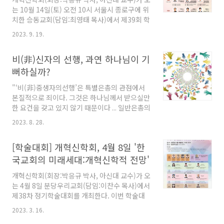
주의 가정예배 / 주종훈
는 10월 14일(토) 오전 10시 서울시 종로구에 위
치한 승동교회(담임:최영태 목사)에서 제39회 학
술대회를 개최한다. 을 주제로 진행되는 이번 학
2023. 9. 19.
술대회에서는 고신대 명예교수인 이상규 박사가
'영적 각성과 사회변화'라는 제목으로 주제발표
비(非)신자의 선행, 과연 하나님이 기
한다. 이어 3개 분과에서△영적 각성과 믿음 △
조나단 에드워즈의 영적 각성과 부흥 △갱신된
뻐하실까?
시내산 언약, 연속성과 비연속성 △북한인권 증
"‘비(非)중생자의선행’은 특별은총의 관점에서
진을 위한 기독교적 관점 △제1차 대각성운동이
본질적으로 죄이다. 그것은 하나님께서 받으실만
교회에 미친 다양한 영향 △바울서신이 말하는
한 요건을 갖고 있지 않기 때문이다 ... 일반은총의
영적 각성의 의미 △성령과 성경의 관계 △요한
결과로 ‘비(非) 중생자의 선행’은 가능하다. 비중
계시록에 나타난 '종' 모티브와 교회 갱신을 위한
2023. 8. 28.
생자의 선행이 비록 하나님께서 받으실 수 없는
함의 △인공지능 시대, 예배한 인간 형성을 위한
선행이지만 사람을 유익하게 할 수는 있다 ... 하지
기독교교육의 방향성 모색 등 9편의 연구논문이
[학술대회] 개혁신학회, 4월 8일 '한
만 비중생자의 선한 행위를 무시한다면 그것은
발표된다.
하나님께 더 큰 죄가 되고, 그분을 더욱 불쾌하시
국교회의 미래세대:개혁신학적 전망'
게 만들게 된다." *이 글은 목회현장에 직접적으
개혁신학회(회장:박응규 박사, 아신대 교수)가 오
로 공개되진 않았지만 한국 교회를 사랑하는 신
는 4월 8일 분당우리교회(담임:이찬수 목사)에서
학자들의 깊은 고민과 애정이 담긴 가치 있는 연
제38차 정기학술대회를 개최한다. 이번 학술대
구 결과물을 본지 독자들에게 소개할 목적으로
회는 을 주제로 열리며, 한춘기 박사(총신대 명예
일부 정리한 것이다. 보다 자세한 내용은 해당 연
2023. 3. 16.
교수)가 '위드 코로나시대의 한국교회 미래전망
구자료를 참고하면 된다. 이병일 박사의 , 개혁신