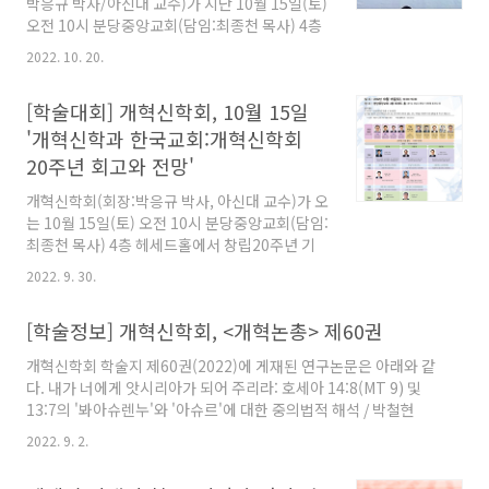
박응규 박사/아신대 교수)가 지난 10월 15일(토)
진 것이다"라며 "신학서론에 해당하는 신학의 원
오전 10시 분당중앙교회(담임:최종천 목사) 4층
리와 성경의 영감 및 증언, 삼위일체론, 기독론,
헤세드홀에서 '창립 20주년 기념 학술대회'를 개
구원론, 교회론을 망라하는 바, 이 세 개혁신학자
2022. 10. 20.
최했다. '개혁신학과 한국교회:개혁신학회 20주
에 대한 그 후예들의 이해를 조망하는 동시에 정
년 회고와 전망'이라는 주제로 진행된 이날 학술
통 개혁교회가 지금까지 계승·심화되어 ..
[학술대회] 개혁신학회, 10월 15일
대회에서는 창립 20주년 기념 좌담회와 (솔로몬)
단행본 출간 축하 행사에 이어 7편의 연구논문이
'개혁신학과 한국교회:개혁신학회
발표됐다. '개혁신학회 20주년 회고와 전망'이라
20주년 회고와 전망'
는 좌담회는 개혁신학회 부회장 문병호 박사(총
신대)의 사회로 전 회장이었던 김근수 박사(칼빈
개혁신학회(회장:박응규 박사, 아신대 교수)가 오
대 총장), 이광희 박사(평택대 교수), 김길성 박사
는 10월 15일(토) 오전 10시 분당중앙교회(담임:
(총신대 교수) 등이 참여했다. 김근수 박사는 "개
최종천 목사) 4층 헤세드홀에서 창립20주년 기
혁신학회 창립 이후 한국 교회와 신학교들에 목
념학술대회를 개최한다. '개혁신학과 한국 교회:
2022. 9. 30.
회와 신학의 방향을 제시하는 일획을 ..
개혁신학회 20주년 회고와 전망'을 주제로 진행
되는 이번 학술대회는 연구논문 발표 외에도 20
[학술정보] 개혁신학회, <개혁논총> 제60권
주년 기념예배, 기념전담회, 기념행사 등 다채로
운 프로그램을 마련했다. 연구논문은 3개 분과로
개혁신학회 학술지 제60권(2022)에 게재된 연구논문은 아래와 같
나뉘어 발표된다. 제1분과에서는 △어린이 성찬
다. 내가 너에게 앗시리아가 되어 주리라: 호세아 14:8(MT 9) 및
에 대한 비판적 고찰:개혁신학에서 설교와 성례
13:7의 '봐아슈렌누'와 '아슈르'에 대한 중의법적 해석 / 박철현
그리고 믿음의 관계를 중심으로 (김재윤 박사, 고
『새한글성경』 사도행전 번역과 방향성: 헬라어 대본의 변경 가능
려신대원) △헤르만 바빙크와 동성애(박재은 박
2022. 9. 2.
성과 준비 / 김주한 예배 회복을 위한 칼빈의 창조론적 제언 / 이신
사, 총신대) △로잔운동에 관한 개혁주의 입장에
열 벤저민 브레큰리지 워필드와 존 머레이의 개혁주의 성화론 비교
서의 평가:복음전도와 사회적 관심의 관계성을