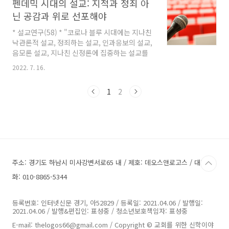
펜데믹 시대의 설교: 지적과 정죄 아
연구: 제2축복 완전주의 신학에 대한 개혁신학의 평가와 대응 / 김
중심으로(배춘섭 박사, 총신대 신대원) 등이 발표
광열 '에클레시아'의 어원적 접근을 통한 교회론 / 양진영 도르트 총
닌 공감과 위로 선포해야
된다...
회가 제시하는 목회자 세움방안과 예배 회복 / 홍주현 하나님의 작
* 설교연구(58) * "코로나 블루 시대에는 지나친
정과 인간의 자유에 대한 개혁 스콜라주의의 이해: 새뮤얼 윌러드의
낙관론적 설교, 정죄하는 설교, 인과응보의 설교,
창조론과 섭리론을 중심으로 / 전광수 이눌서(..
음모론 설교, 지나친 신정론에 집중하는 설교를
피해야 한다. 반면, 성도들에게 위로와 소망을 줄
2022. 7. 16.
수 있도록 지적과 정죄보다는 공감해주는 설교,
복음이 근본적 위로임을 선포하는 설교, 하나님
1
2
을 드러내는 설교, 종말론적 설교 등을 추구해야
한다." 이송우 박사(대신대 교수)는 코로나19 펜
데믹의 장기화는 사람들에게 스트레스와 무기력,
우울감을 안겨주는 등 정신건강을 해치고 있다며
코로나 블루 시대의 설교의 방향성을 제시한다. *
이 글은 목회 현장에 직접적으로 소개되진 않았
지만 교회를 사랑하는 신학자들의 깊은 고민과
주소: 경기도 하남시 미사강변서로65 내 / 제호: 데오스앤로고스 / 대표전
애정이 담긴 가치 있는 소중한 연구 결과물을 본
지 독자들에게 소개할 목적으로 일부 정리한 ..
화: 010-8865-5344
등록번호: 인터넷신문 경기, 아52829 / 등록일: 2021.04.06 / 발행일:
2021.04.06 / 발행&편집인: 표성중 / 청소년보호책임자: 표성중
E-mail: thelogos66@gmail.com / Copyright © 교회를 위한 신학이야