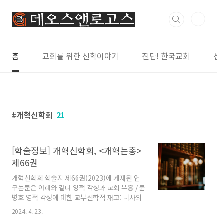
본문 바로가기
홈
교회를 위한 신학이야기
진단! 한국교회
개혁신학회
21
[학술정보] 개혁신학회, <개혁논총>
제66권
개혁신학회 학술지 제66권(2023)에 게재된 연
구논문은 아래와 같다 영적 각성과 교회 부흥 / 문
병호 영적 각성에 대한 교부신학적 재고: 니사의
그레고리우스와 히포의 아우구스티누스를 중심
2024. 4. 23.
으로 / 이충만 아우구스티누스의 창세기 해석의