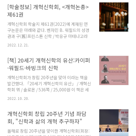
소고'라는 제목으로 주제발표한다. 이어 윤형철
학회, 「개혁논총」, 제64권(2023년). ..
[학술정보] 개혁신학회, <개혁논총>
박사(총신대 신대원), 안석일 박사(총신대) 등 9
명의 신학자들이 연구논문을 발표한다.
제61권
개혁신학회 학술지 제61권(2022)에 게재된 연
구논문은 아래와 같다. 벤자민 B. 워필드의 성경
관과 구(舊)프린스톤 신학 / 박응규 아테나고라
스(Athenagoras Atheniensis,
2022. 12. 21.
Philosophus Christianus)의 글 Legatio
pro christianis에 나타난 상호상통적
[책] 20세기 개혁신학의 유산:카이퍼
(perichoretic) 삼위일체론에 대한 연구 / 김용
준 존 샌더스의 열린유신론에 대한 반박 증거로
·워필드·바빙크의 신학
서의 창세기 22장 연구 / 김희석 조나단 에드워즈
개혁신학회가 창립 20주년을 맞아 이라는 책을
의 영적 인식론과 설교학적 함의 / 김지혁
발간했다. 「20세기 개혁신학의 유산」 / 개혁신
학회 엮 / 솔로몬 / 536쪽 / 25,000원 이 책은 세
계 3대 칼빈주의자로 일컬어지고 있는 아브라함
2022. 10. 20.
카이퍼, 벤저민 B 워필드, 헤르만 바빙크의 소천
100주년을 맞아 개혁신학회의 신학자들이 연구
개혁신학회 창립 20주년 기념 좌담
한 세 명의 개혁신학자 신학에 관한 논문 중 선별
해서 엮은 것이다. 개혁신학회는 "20세기 초반
회, "신학과 삶의 개혁 추구하자"
서구의 대표적 개혁신학자로 평가받는 세 명의
올해로 창립 20주년을 맞이한 개혁신학회(회장:
신학을 조명한 개혁신학회 학자들에 의해 만들어