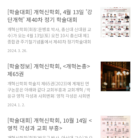
유연성: “참된 의미는 생육하고 번성한다.” / 우
[학술대회] 개혁신학회, 4월 13일 '강
병훈 프란시스 튜레틴(Francis Turretin)의 성
경관에 대한 잭 로저스(Jack B. Rogers)와 도널
단개혁' 제40차 정기 학술대회
드 맥킴(Donald K. McKim)의 비판에 관한 연구
개혁신학회(회장:문병호 박사, 총신대 신대원 교
/ 이병일 조나단 에드워즈의 영적 각성과 회심: 그
수)가 오는 4월 13일(토) 오전 10시 총신대 제1
리스도를 아는 지식을 중심으로 / 류길선 제1차
종합관 주기철기념홀에서 제40차 정기학술대회
대각성운동이 교회에 미친 다양한 영향 연구: 찰
를 개최한다. 이라는 주제로 진행되는 이번 학술
스 촌시와 조나단 에드워즈를 넘어 / 전희준 개혁
2024. 3. 26.
대회에서는 총신대 명예교수인 정성구 박사가
주의와 은사주의 운동의 만남: 로드만 윌리엄스
'개혁주의 설교학의 어제와 오늘'이라는 제목으
의 “성령 안에서..
[학술정보] 개혁신학회, <개혁논총>
로 주제발표를 하며, 총 9편의 연구논문이 발표될
예정이다.
제65권
개혁신학회 학술지 제65권(2023)에 게재된 연
구논문은 아래와 같다 교회부흥과 교회개혁 / 박
응규 영적 각성과 사회변화: 영적 각성은 사회변
화를 동반하는가? / 이상규 키릴(Cyril of
2024. 1. 2.
Alexandria)과 네스토리우스(Nestorius)의 신
학적 차이에 대한 개혁신학적 평가 / 김용준 이그
[학술대회] 개혁신학회, 10월 14일 <
나티우스의 가치관 속에 나타나는 일곱 가지 행
복론: 이그나티우스의 일곱 서신을 중심으로 / 조
영적 각성과 교회 부흥>
윤호 다음 세대의 회복을 위한 예전적 제안: 개혁
개혁신학회(회장:박응규 박사, 아신대 교수)가 오