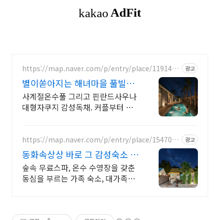
https://map.naver.com/p/entry/place/1191452
광고
706
별이쏟아지는 해녀마을 풀빌라
르세라핌도 다녀간 감성풀빌라
사계절온수풀 그리고 핀란드사우나
대형자쿠지 감성독채. 커플부터 대
가족까지 힐링숙소 여행피로 녹이는
온수풀과 스파, 불멍.제주해녀마을
돌담길 속에서느끼는 온전한휴식
https://map.naver.com/p/entry/place/1547035
광고
879
동화속상상 바로 그 감성숙소 제
주서쪽 오설록근처 완벽독채
숲속 무료스파, 온수 수영장을 갖춘
동심을 부르는 가족 숙소, 대가족환
영, 바베큐 아이들과 어른 모두 좋아
하는 따뜻한 수영장과 스파, 아기용
품 풀 세트 제공, 청결