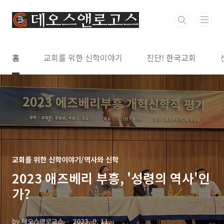
본문 바로가기
홈
교회를 위한 신학이야기
진단! 한국교회
교회를 위한 신학이야기/역사와 신학
2023 애즈베리 부흥, '성령의 역사'인
가?
by 데오스앤로고스
2023. 9. 11.