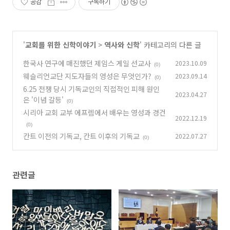
공감
구독하기
'
교회를 위한 신학이야기
>
역사와 신학
' 카테고리의 다른 글
한국사 연구에 매진했던 제임스 게일 선교사
2023.10.09
(0)
웨슬리언교단 지도자들의 영성은 무엇인가?
2023.09.14
(0)
6.25 전쟁 당시 기독교인의 직접적인 피해 원인
2023.04.27
은 '이념 갈등'
(0)
시리아 교회 교부 에프렘에서 배우는 영성과 경건
2022.12.19
(0)
칸트 이전의 기독교, 칸트 이후의 기독교
2022.07.27
(0)
관련글