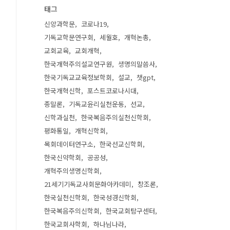
태그
신앙과학문
코로나19
기독교학문연구회
세월호
개혁논총
교회교육
교회개혁
한국개혁주의설교연구원
생명의말씀사
한국기독교교육정보학회
설교
챗gpt
한국개혁신학
포스트코로나시대
종말론
기독교윤리실천운동
선교
신학과실천
한국복음주의실천신학회
평화통일
개혁신학회
목회데이터연구소
한국선교신학회
한국신약학회
공공성
개혁주의생명신학회
21세기기독교사회문화아카데미
창조론
한국실천신학회
한국성경신학회
한국복음주의신학회
한국교회탐구센터
한국교회사학회
하나님나라