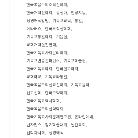
한국복음주의조직신학회
한국개혁신학회
동성애
인공지능
성경해석방법
기독교교육
통일
메타버스
한국조직신학회
기독교통일학회
기윤실
교회개혁실천연대
한국기독교사회윤리학회
기독교변증콘퍼런스
기독교학술원
한국기독교학회
한국설교학회
교회학교
기독교와통일
한국복음주의선교신학회
기독교윤리
선교신학
한국구약학회
한국기독교역사학회
한국복음주의신약학회
한국기독교사회문제연구원
온라인예배
벤자민쇼
정기학술대회
월간목회
신학과사회
성경해석