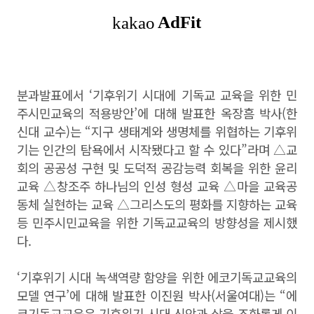
분과발표에서
‘
기후위기 시대에 기독교 교육을 위한 민
주시민교육의 적용방안
’
에 대해 발표한 옥장흠 박사
(
한
신대 교수
)
는
“
지구 생태계와 생명체를 위협하는 기후위
기는 인간의 탐욕에서 시작됐다고 할 수 있다
”
라며
△
교
회의 공공성 구현 및 도덕적 공감능력 회복을 위한 윤리
교육
△
창조주 하나님의 인성 형성 교육
△
마을 교육공
동체 실현하는 교육
△
그리스도의 평화를 지향하는 교육
등 민주시민교육을 위한 기독교교육의 방향성을 제시했
다
.
‘
기후위기 시대 녹색역량 함양을 위한 에코기독교교육의
모델 연구
’
에 대해 발표한 이진원 박사
(
서울여대
)
는
“
에
코기독교교육은 기후위기 시대 신앙과 삶을 조화롭게 이