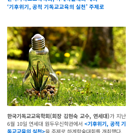
‘기후위기, 공적 기독교교육의 실천’ 주제로
한국기독교교육학회
(
회장 김현숙 교수
,
연세대
)
가 지난
6
월
10
일 연세대 원두우신학관에서
<
기후위기, 공적 기
독교교육의 실천>
을 주제로 하계학술대회를 개최했다
.