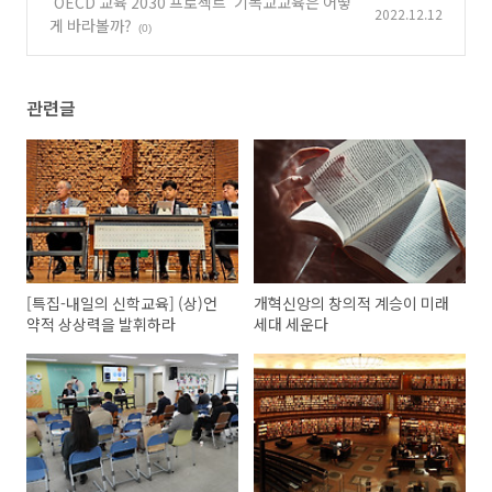
'OECD 교육 2030 프로젝트' 기독교교육은 어떻
2022.12.12
게 바라볼까?
(0)
관련글
[특집-내일의 신학교육] (상)언
개혁신앙의 창의적 계승이 미래
약적 상상력을 발휘하라
세대 세운다