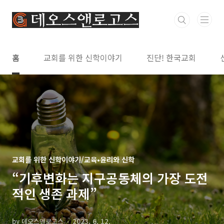
본문 바로가기
홈
교회를 위한 신학이야기
진단! 한국교회
교회를 위한 신학이야기/교육•윤리와 신학
“기후변화는 지구공동체의 가장 도전
적인 생존 과제”
by 데오스앤로고스
2023. 6. 12.