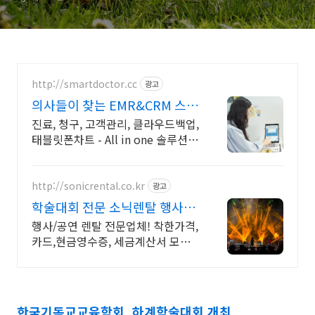
http://smartdoctor.cc
광고
의사들이 찾는 EMR&CRM 스마
트닥터
진료, 청구, 고객관리, 클라우드백업,
태블릿폰차트 - All in one 솔루션
제품 간 완벽 연동 + 타사 진료 데이
터 완벽 변환
http://sonicrental.co.kr
광고
학술대회 전문 소닉렌탈 행사기
획과 행사장비 선두주자
행사/공연 렌탈 전문업체! 착한가격,
카드,현금영수증, 세금계산서 모두
OK!
한국기독교교육학회, 하계학술대회 개최