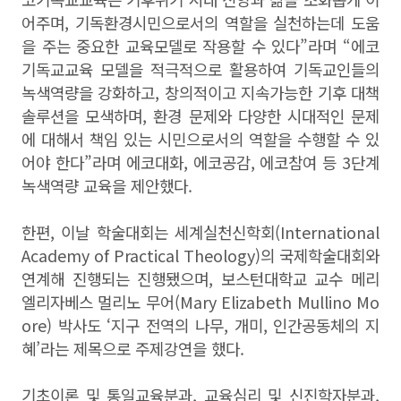
어주며
,
기독환경시민으로서의 역할을 실천하는데 도움
을 주는 중요한 교육모델로 작용할 수 있다
”
라며
“
에코
기독교교육 모델을 적극적으로 활용하여 기독교인들의
녹색역량을 강화하고
,
창의적이고 지속가능한 기후 대책
솔루션을 모색하며
,
환경 문제와 다양한 시대적인 문제
에 대해서 책임 있는 시민으로서의 역할을 수행할 수 있
어야 한다
”
라며 에코대화
,
에코공감
,
에코참여 등
3
단계
녹색역량 교육을 제안했다
.
한편
,
이날 학술대회는 세계실천신학회
(
International
Academy of Practical Theology)
의 국제학술대회와
연계해 진행되는 진행됐으며
,
보스턴대학교 교수 메리
엘리자베스 멀리노 무어
(
Mary Elizabeth Mullino Mo
ore)
박사도
‘
지구 전역의 나무
,
개미
,
인간공동체의 지
혜
’
라는 제목으로 주제강연을 했다
.
기초이론 및 통일교육분과, 교육심리 및 신진학자분과,