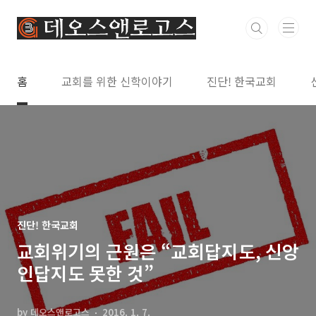
본문 바로가기
홈
교회를 위한 신학이야기
진단! 한국교회
진단! 한국교회
교회위기의 근원은 “교회답지도, 신앙
인답지도 못한 것”
by 데오스앤로고스
2016. 1. 7.