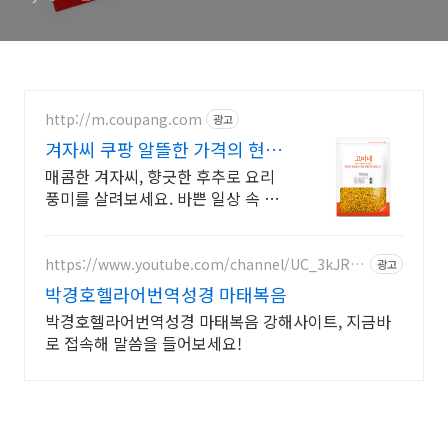
http://m.coupang.com
광고
겨자씨 쿠팡 알뜰한 가격의 현명
한 선택
매콤한 겨자씨, 향긋한 후추로 요리
풍미를 살려보세요. 바쁜 일상 속 요
리 시간 단축! 로켓배송으로 빠르게
받아 편리함을 누리세요.
https://www.youtube.com/channel/UC_3kJRp
광고
_8h9zE-OuijICG3A
박경호헬라어번역성경 마태복음
박경호헬라어번역성경 마태복음 강해사이트, 지금바
로 접속해 말씀을 들어보세요!