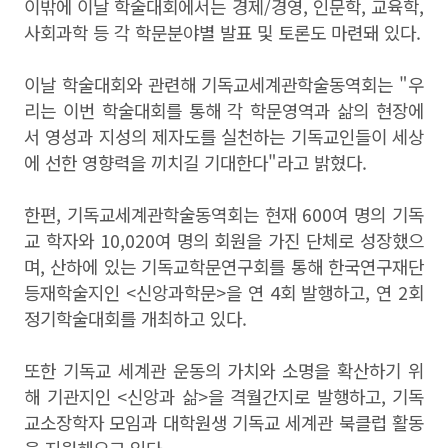
이밖에 이날 학술대회에서는 경제/경영, 인문학, 교육학,
사회과학 등
각 학문분야별 발표 및 토론도 마련돼 있다.
이날 학술대회와 관련해 기독교세계관학술동역회는 "우
리는 이번 학술대회를 통해
각 학문영역과 삶의 현장에
서 영성과 지성의 제자도를 실천하는 기독교인들이 세상
에 선한 영향력을 끼치길 기대한다"라고 밝혔다.
한편, 기독교세계관학술동역회는
현재
600
여 명의 기독
교 학자와
10,020
여 명의 회원을 가진 단체로 성장했으
며, 산하에 있는
기독교학문연구회를 통해 한국연구재단
등재학술지인
<
신앙과학문
>
을 연
4
회 발행하고
,
연
2
회
정기학술대회를 개최하고 있다
.
또한 기독교 세계관 운동의 가치와 소명을 확산하기 위
해 기관지인
<
신앙과 삶
>
을 격월간지로 발행하고
,
기독
교소장학자 모임과 대학원생 기독교 세계관 북클럽 활동