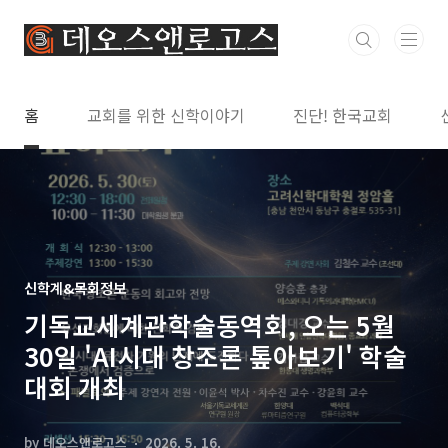
본문 바로가기
홈
교회를 위한 신학이야기
진단! 한국교회
신학계&목회정보
기독교세계관학술동역회, 오는 5월
30일 'AI시대 창조론 톺아보기' 학술
대회 개최
by 데오스앤로고스
2026. 5. 16.