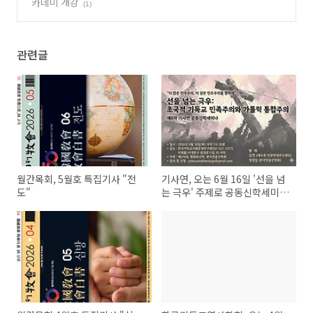
카데미 개강
(1)
관련글
월간목회, 5월호 특집기사 "전
기사연, 오는 6월 16일 '선을 넘
도"
는 극우' 주제로 공동신학세미나
개최