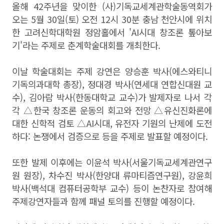
올해 42주년을 맞이한 (사)기독교세계관학술동역회가
오는 5월 30일(토) 오전 12시 30분 충남 천안시에 위치
한 고려신학대학원 정암홀에서 'AI시대 창조론 톺아보
기'라는 주제로 춘계학술대회를 개최한다.
이날 학술대회는 주제 강연은
양승훈 박사
(
에스와티니
기독의과대학 총장
),
정대경 박사
(
연세대 연합신대원 교
수
),
김아람 박사
(
한동대학교 교수
)가 발제자로 나서 각
각 △
한국 창조론 운동의 회고와 전망
△
유신진화론에
대한 신학적 검토
△
AI
시대
,
유전자 기원의 난제에 도전
하다
:
논쟁에서 검증으로 등을 주제로 발표할 예정이다.
또한 발제 이후에는
이윤석 박사
(
서울기독교세계관연구
원 원장
),
차수진 박사
(
한양대 류마티즘연구원), 강윤희
박사
(
백석대 컴퓨터공학부 교수
) 등이 논찬자로 참여해
주제강연자들과 함께 패널 토의를 진행할 예정이다.