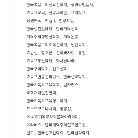
한국복음주의선교신학회
생명의말씀사
기독교교육
신앙과학문
교회학교
성경해석
챗gpt
인공지능
한국실천신학회
한국개혁신학
개혁주의생명신학회
개혁논총
한국복음주의조직신학회
월간목회
기윤실
창조론
신학과사회
통일
기독교통일학회
하나님나라
한국구약학회
선교신학
기독교변증콘퍼런스
한국설교학회
한국기독교교육학회
벤자민쇼
교회개혁실천연대
한국기독교교육정보학회
포스트코로나시대
공공성
21세기기독교사회문화아카데미
메타버스
한국개혁주의설교연구원
설교
한국선교신학회
한국신약학회