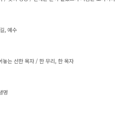
 길
,
예수
어놓는 선한 목자
/
한 무리
,
한 목자
생명