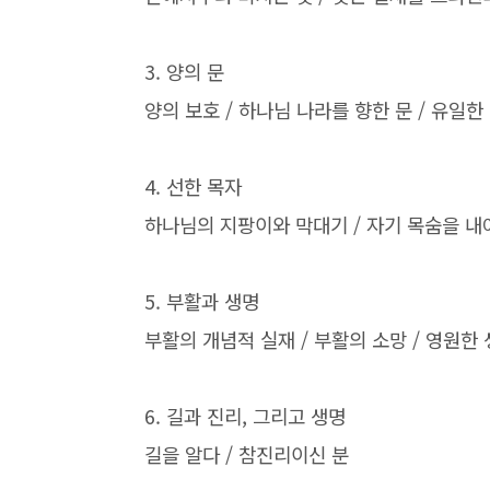
3.
양의 문
양의 보호
/
하나님 나라를 향한 문
/
유일한
4.
선한 목자
하나님의 지팡이와 막대기
/
자기 목숨을 내
5.
부활과 생명
부활의 개념적 실재
/
부활의 소망
/
영원한 
6.
길과 진리
,
그리고 생명
길을 알다
/
참진리이신 분