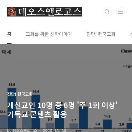
본문 바로가기
홈
교회를 위한 신학이야기
진단! 한국교회
진단! 한국교회
개신교인 10명 중 6명 '주 1회 이상'
기독교 콘텐츠 활용
by 데오스앤로고스
2023. 11. 18.