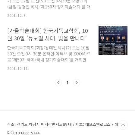
가 오는 12월 11일(토) 오전 9시30분 소망교회
(담임:김경진 목사)'제150차 정기학술대회'를 개
최한다. '신학이 있는 목회, 목회를 위한 신학'이
2021. 12. 8.
라는 주제로 온라인(ZOOM)을 병행해 진행한다.
[가을학술대회] 한국기독교학회, 10
월 30일 '뉴노멀 시대, 빛을 만나다'
한국기독교학회(회장:왕대일 박사)가 오는 10월
30일 오전 9시 30분 온라인(유튜브 및 ZOOM)으
로 '제50차 국제/국내 정기학술대회'를 개최한
다. '뉴노멀 시대, 빛을 만나다'를 주제로 진행되
2021. 10. 11.
는 이번 정기학술대회는 5명의 국외 학자가 주제
강연을 진행한다. 또한 한국구약학회, 한국신약
1
학회, 한국실천신학회 등 한국기독교학회에 소속
된 14개 학회에서 각각 연구논문이 발표될 예정
이다. 보다 자세한 내용은 포스터를 참고하면 된
다.
주소: 경기도 하남시 미사강변서로65 내 / 제호: 데오스앤로고스 / 대표전
화: 010-8865-5344