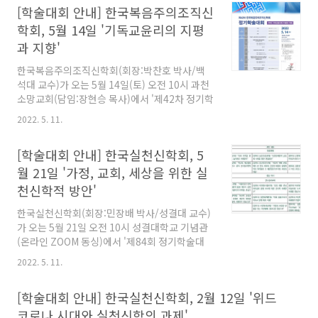
[학술대회 안내] 한국복음주의조직신
제목으로 주제발표한다. 또한 주원규 박사(한양
대)가 '메타버스 세계에서의 기독교 정신 구현을
학회, 5월 14일 '기독교윤리의 지평
위한 제언:문화예술생태계 재편을 중심으로'라는
과 지향'
연구논문을, 조미나 박사(웨신대)가 '메타버스 가
상공간에서 아바타를 통한 기독교 정체성 탐구활
한국복음주의조직신학회(회장:박찬호 박사/백
동 연구'라는 연구논문을 발표한다.
석대 교수)가 오는 5월 14일(토) 오전 10시 과천
소망교회(담임:장현승 목사)에서 '제42차 정기학
술대회'를 개최한다. 이번 학술대회는 '기독교윤
2022. 5. 11.
리의 지평과 지향'을 주제로 송준인 박사(청량교
회)가 '생태계 위기와 그리스도인의 청지기직'이
[학술대회 안내] 한국실천신학회, 5
라는 제목으로 기조강연을 진행한다. 이어 △환
경위기 극복의 관점에서 살펴보는 교리와 윤리의
월 21일 '가정, 교회, 세상을 위한 실
관계(이신열 박사/고신대 교수) △다원성의 도전
천신학적 방안'
속의 윤리의 모색(이상은 박사/서울장신대 교수)
△성품윤리로 분석한 한국교회의 도덕적 성품 형
한국실천신학회(회장:민장배 박사/성결대 교수)
성(강송하 박사/고신대 교수) △세례와 윤리의
가 오는 5월 21일 오전 10시 성결대학교 기념관
상관성에 대한 연구(안인규 박사/중앙교회) △교
(온라인 ZOOM 동싱)에서 '제84회 정기학술대
회와 국가의 관계에서 본 교회의 윤리적 과제(최
회'를 개최한다. 'Reconnection: 가정, 교회, 세
2022. 5. 11.
수림 박사/성은교회) 등의 연구논문이 발표된다.
상을 위한 실천신학적 방안'을 주제로 진행되는
이번 학술대회에서는 8개 분과에서 14편의 연구
[학술대회 안내] 한국실천신학회, 2월 12일 '위드
논문을 발표할 예정이다.
코로나 시대와 실천신학의 과제'