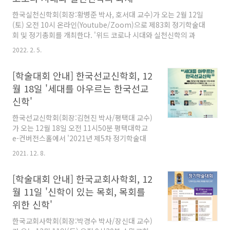
한국실천신학회(회장:황병준 박사, 호서대 교수)가 오는 2월 12일
(토) 오전 10시 온라인(Youtube/Zoom)으로 제83회 정기학술대
회 및 정기총회를 개최한다. '위드 코로나 시대와 실천신학의 과
제'라는 주제로 진행되는 이번 정기학술대회에서는 총 15편의 연구
2022. 2. 5.
논문이 발표될 예정이다. 이날 발표될 내용은 아래와 같다. 1. 위드
코로나 시대, 상호텍스트 활동을 통한 공동체 활성화 연구 / 주희현
[학술대회 안내] 한국선교신학회, 12
박사(정화예대/공유문화예술연구소) 2. Corona Red, Bule,
Black 상황 속에서의 목회신학적 과제:사회적 거리두기를 ‘정서적
월 18일 '세대를 아우르는 한국선교
거리 좁히기’로 / 고유식(호서대) 3. 위드코로나 시대, 로이드 존스
신학'
의 설교학적 의미 / 박동진(합신대) 4. 위드코로나 언택트 시대, 융
합적 실천으로서의 신학담론 가능..
한국선교신학회(회장:김현진 박사/평택대 교수)
가 오는 12월 18일 오전 11시50분 평택대학교
e-컨버전스홀에서 '2021년 제5차 정기학술대
회'를 개최한다. '세대를 아우르는 한국선교신
2021. 12. 8.
학'이라는 주제로 신진학자들의 발표로 진행되는
이번 학술대회는 온/오프라인으로 동시에 진행
[학술대회 안내] 한국교회사학회, 12
된다.
월 11일 '신학이 있는 목회, 목회를
위한 신학'
한국교회사학회(회장:박경수 박사/장신대 교수)