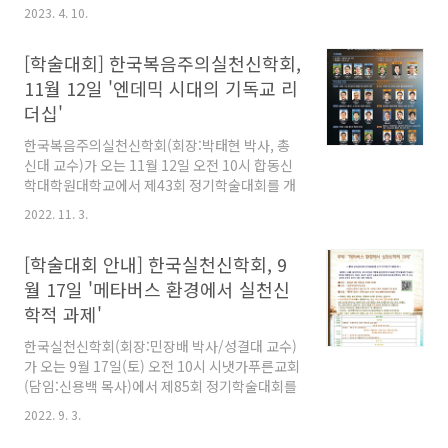
는 주제로 2023년 제2차 정기학술대회를 개최한
2023. 4. 10.
다. 이날 김은수 박사(전주대 교수)가 '2024년 로
잔 4차총회와 한국교회의 과제'를, 전사하 박사
[학술대회] 한국복음주의실천신학회,
(감신대 교수)가 '로잔운동과 세계기독교'를 주제
로 연구논문을 발표한다.
11월 12일 '엔데믹 시대의 기독교 리
더십'
한국복음주의실천신학회(회장:박태현 박사, 총
신대 교수)가 오는 11월 12일 오전 10시 합동신
학대학원대학교에서 제43회 정기학술대회를 개
최한다. 이번 학술대회는 '엔데믹 시대의 기독교
2022. 11. 3.
리더십'을 주제로 진행되며 김광건 박사(서울장
신대 교수)가 '미래 기독교 리디십의 공간성의 문
[학술대회 안내] 한국실천신학회, 9
제'라는 제목으로 주제발표를 하며, 김상복 목사
(할렐루야교회 원로)가 '목회자의 리더십'이라는
월 17일 '메타버스 환경에서 실천신
제목으로 사례발표한다. 이후 6편의 엔데믹 시대
학적 과제'
에 목회자의 리더십과 관련된 6편의 연구논문이
발표된다.
한국실천신학회(회장:민장배 박사/성결대 교수)
가 오는 9월 17일(토) 오전 10시 시냇가푸른교회
(담임:신용백 목사)에서 제85회 정기학술대회를
개최한다. '메타버스 환경에서 실천신학적 과
2022. 9. 3.
제'라는 주제로 진행되는 이번 학술대회에서는
신용백 목사가 '공동체 회복을 위한 방향'이라는