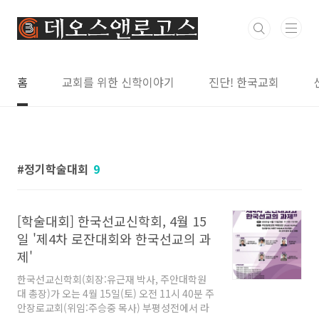
본문 바로가기
홈
교회를 위한 신학이야기
진단! 한국교회
정기학술대회
9
[학술대회] 한국선교신학회, 4월 15
일 '제4차 로잔대회와 한국선교의 과
제'
한국선교신학회(회장:유근재 박사, 주안대학원
대 총장)가 오는 4월 15일(토) 오전 11시 40분 주
안장로교회(위임:주승중 목사) 부평성전에서 라