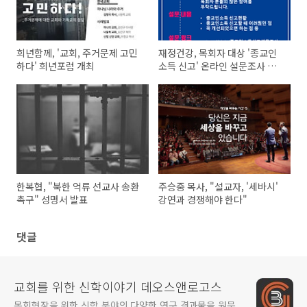
희년함께, '교회, 주거문제 고민
재정건강, 목회자 대상 '종교인
하다' 희년포럼 개최
소득 신고' 온라인 설문조사 실
시
한복협, "북한 억류 선교사 송환
주승중 목사, "설교자, '세바시'
촉구" 성명서 발표
강연과 경쟁해야 한다"
댓글
교회를 위한 신학이야기 데오스앤로고스
목회현장을 위한 신학 분야의 다양한 연구 결과물을 원문