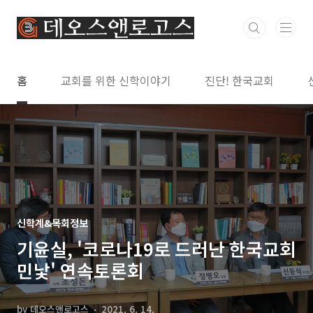
본문 바로가기
홈
교회를 위한 신학이야기
진단! 한국교회
신학계&목회정보
기윤실, '코로나19로 드러난 한국교회
민낯' 연속토론회
by 데오스앤로고스
2021. 6. 14.