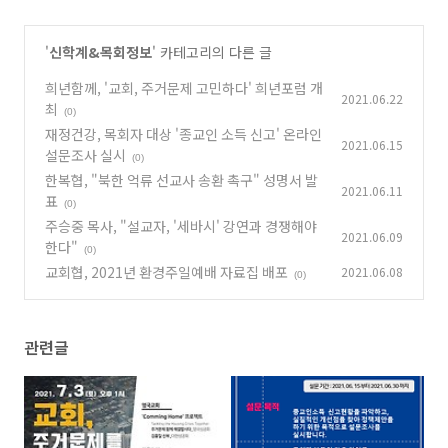
'
신학계&목회정보
' 카테고리의 다른 글
희년함께, '교회, 주거문제 고민하다' 희년포럼 개
2021.06.22
최
(0)
재정건강, 목회자 대상 '종교인 소득 신고' 온라인
2021.06.15
설문조사 실시
(0)
한복협, "북한 억류 선교사 송환 촉구" 성명서 발
2021.06.11
표
(0)
주승중 목사, "설교자, '세바시' 강연과 경쟁해야
2021.06.09
한다"
(0)
교회협, 2021년 환경주일예배 자료집 배포
2021.06.08
(0)
관련글