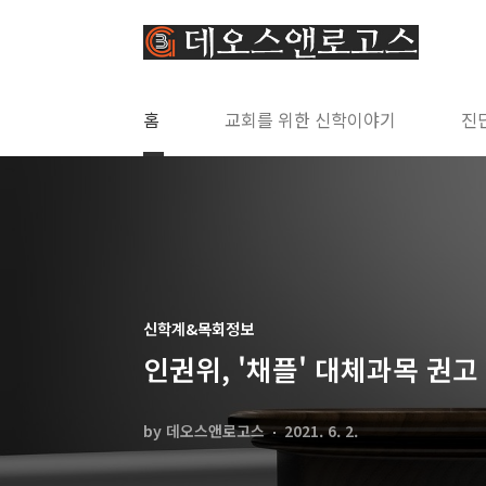
본문 바로가기
홈
교회를 위한 신학이야기
진
신학계&목회정보
인권위, '채플' 대체과목 권고
by 데오스앤로고스
2021. 6. 2.