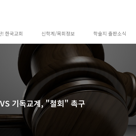
단! 한국교회
신학계/목회정보
학술지 출판소식
 VS 기독교계, "철회" 촉구