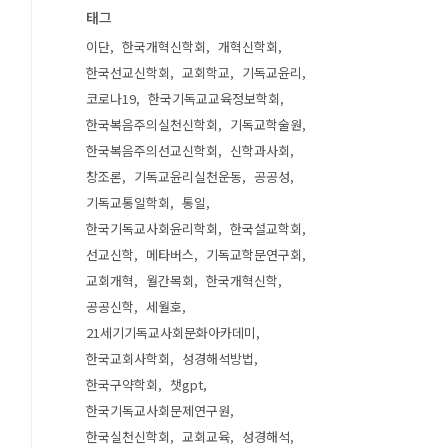
태그
이단
한국개혁신학회
개혁신학회
한국선교신학회
교회학교
기독교윤리
코로나19
한국기독교교육정보학회
한국복음주의실천신학회
기독교학술원
한국복음주의선교신학회
신학과사회
창조론
기독교윤리실천운동
공공성
기독교통일학회
통일
한국기독교사회윤리학회
한국설교학회
선교신학
메타버스
기독교학문연구회
교회개혁
월간목회
한국개혁신학
공공신학
세월호
21세기기독교사회문화아카데미
한국교회사학회
성경해석방법
한국구약학회
챗gpt
한국기독교사회문제연구원
한국실천신학회
교회교육
성경해석