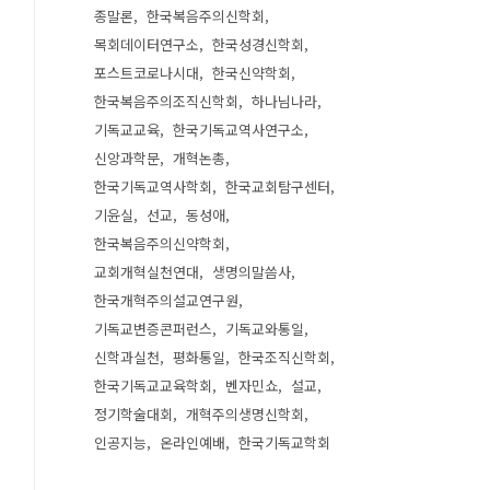
종말론
한국복음주의신학회
목회데이터연구소
한국성경신학회
포스트코로나시대
한국신약학회
한국복음주의조직신학회
하나님나라
기독교교육
한국기독교역사연구소
신앙과학문
개혁논총
한국기독교역사학회
한국교회탐구센터
기윤실
선교
동성애
한국복음주의신약학회
교회개혁실천연대
생명의말씀사
한국개혁주의설교연구원
기독교변증콘퍼런스
기독교와통일
신학과실천
평화통일
한국조직신학회
한국기독교교육학회
벤자민쇼
설교
정기학술대회
개혁주의생명신학회
인공지능
온라인예배
한국기독교학회