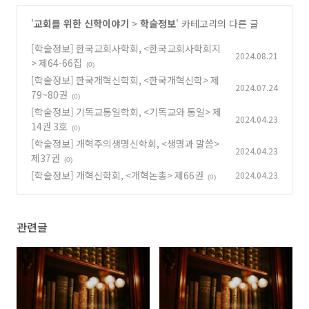
'
교회를 위한 신학이야기
>
학술정보
' 카테고리의 다른 글
[학술정보] 한국교회사학회, <한국교회사학회지
2024.08.21
> 제64-66집
(0)
[학술정보] 한국개혁신학회, <한국개혁신학> 제
2024.07.24
79~80권
(0)
[학술정보] 기독교통일학회, <기독교와 통일> 제
2024.04.23
14권 3호
(0)
[학술정보] 개혁주의생명신학회, <생명과 말씀>
2024.04.23
제37권
(0)
[학술정보] 개혁신학회, <개혁논총> 제66권
2024.04.23
(0)
관련글