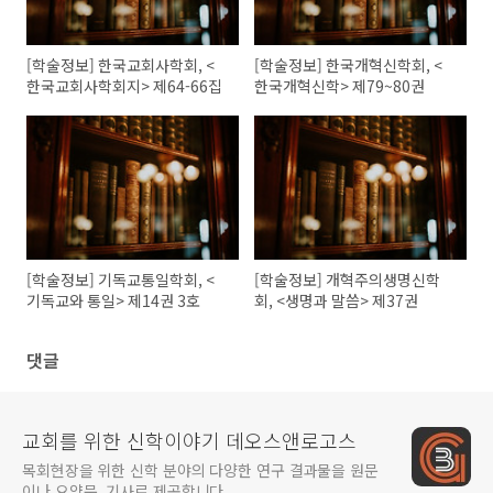
[학술정보] 한국교회사학회, <
[학술정보] 한국개혁신학회, <
한국교회사학회지> 제64-66집
한국개혁신학> 제79~80권
[학술정보] 기독교통일학회, <
[학술정보] 개혁주의생명신학
기독교와 통일> 제14권 3호
회, <생명과 말씀> 제37권
댓글
교회를 위한 신학이야기 데오스앤로고스
목회현장을 위한 신학 분야의 다양한 연구 결과물을 원문
이나 요약문, 기사로 제공합니다.