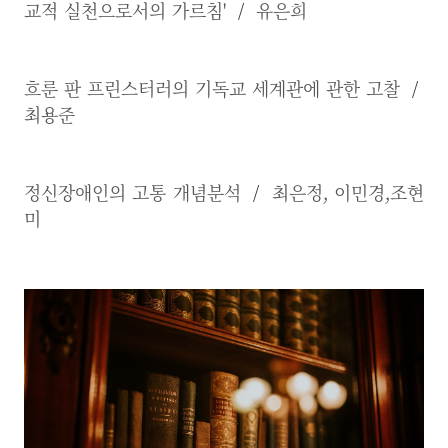
교적 실천으로서의 가르침'
/
유은희
흐룬 판 프린스터러의 기독교 세계관에 관한 고찰
/
최용준
정신장애인의 고통 개념분석
/
최은정, 이민경,조현
미