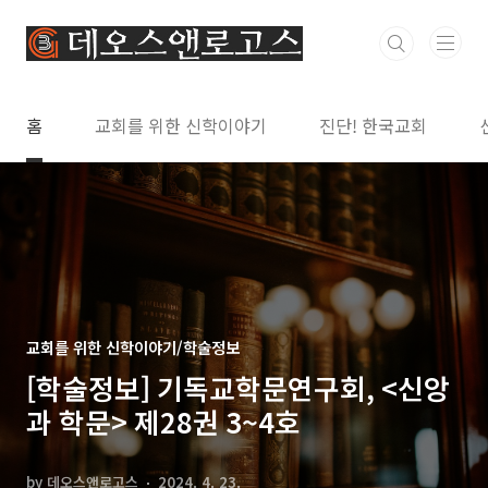
본문 바로가기
홈
교회를 위한 신학이야기
진단! 한국교회
교회를 위한 신학이야기/학술정보
[학술정보] 기독교학문연구회, <신앙
과 학문> 제28권 3~4호
by 데오스앤로고스
2024. 4. 23.