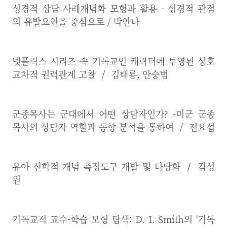
성경적 상담 사례개념화 모형과 활용 - 성경적 관점
의 유발요인을 중심으로 / 박안나
넷플릭스 시리즈 속 기독교인 캐릭터에 투영된 상호
교차적 권력관계 고찰
/
김태룡, 안숭범
군종목사는 군대에서 어떤 상담자인가? -미군 군종
목사의 상담자 역할과 동향 분석을 통하여
/
전요섭
유아 신학적 개념 측정도구 개발 및 타당화
/
김성
원
기독교적 교수-학습 모형 탐색: D. I. Smith의 '기독