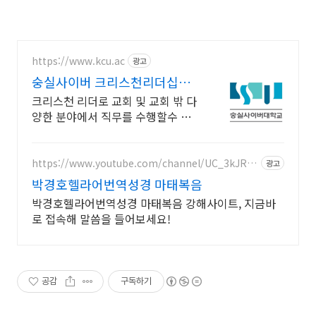
https://www.kcu.ac
광고
숭실사이버 크리스천리더십학
과 신편입생 모집 중!
크리스천 리더로 교회 및 교회 밖 다
양한 분야에서 직무를 수행할수 있
는 인재양성! 실력으로 승부하자, 숭
실력자! 한국최초 사이버대학교!
100% 온라인강의!
https://www.youtube.com/channel/UC_3kJRp
광고
_8h9zE-OuijICG3A
박경호헬라어번역성경 마태복음
박경호헬라어번역성경 마태복음 강해사이트, 지금바
로 접속해 말씀을 들어보세요!
공감
구독하기