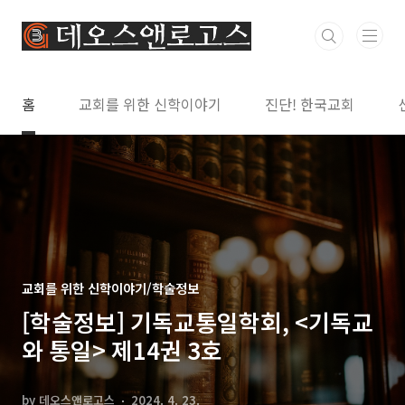
본문 바로가기
홈
교회를 위한 신학이야기
진단! 한국교회
교회를 위한 신학이야기/학술정보
[학술정보] 기독교통일학회, <기독교
와 통일> 제14권 3호
by 데오스앤로고스
2024. 4. 23.