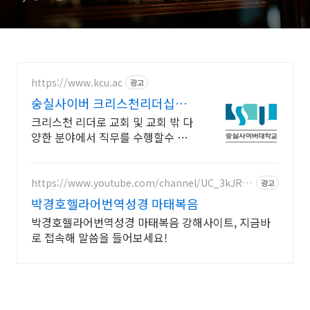
https://www.kcu.ac
광고
숭실사이버 크리스천리더십학
과 신편입생 모집 중!
크리스천 리더로 교회 및 교회 밖 다
양한 분야에서 직무를 수행할수 있
는 인재양성! 실력으로 승부하자, 숭
실력자! 한국최초 사이버대학교!
100% 온라인강의!
https://www.youtube.com/channel/UC_3kJRp
광고
_8h9zE-OuijICG3A
박경호헬라어번역성경 마태복음
박경호헬라어번역성경 마태복음 강해사이트, 지금바
로 접속해 말씀을 들어보세요!