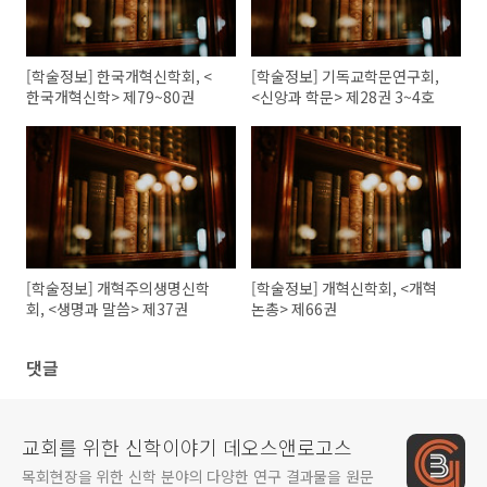
[학술정보] 한국개혁신학회, <
[학술정보] 기독교학문연구회,
한국개혁신학> 제79~80권
<신앙과 학문> 제28권 3~4호
[학술정보] 개혁주의생명신학
[학술정보] 개혁신학회, <개혁
회, <생명과 말씀> 제37권
논총> 제66권
댓글
교회를 위한 신학이야기 데오스앤로고스
목회현장을 위한 신학 분야의 다양한 연구 결과물을 원문