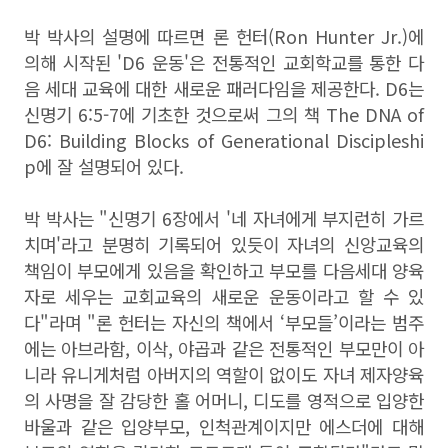
박 박사의 설명에 따르면
론 헌터
(Ron Hunter Jr.)
에
의해 시작된 '
D6
운동'은 전통적인 교회학교를 통한 다
음 세대 교육에 대한 새로운 패러다임을 제공한다.
D6
는
신명기
6:5-7
에 기초한 것으로써 그의 책
The DNA of
D6: Building Blocks of Generational Discipleshi
p
에 잘 설명되어 있다
.
박 박사는 "
신명기
6
장에서 '
네 자녀에게 부지런히 가르
치며'라
고 분명히 기록되어 있듯이 자녀의 신앙교육의
책임이 부모에게 있음을 확인하고 부모를 다음세대 양육
자로 세우는 교회교육의 새로운 운동이라고 할 수 있
다"라며 "론 헌터는 자신의 책에서
‘
부모들
’
이라는 범주
에는 아브라함
,
이삭
,
야곱과 같은 전통적인 부모만이 아
니라 유니게처럼 아버지의 역할이 없이도 자녀 제자양육
의 사명을 잘 감당한 홀 어머니
,
디도를 영적으로 입양한
바울과 같은 입양부모
,
인척관계이지만 에스더에 대해