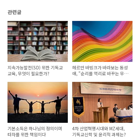
관련글
지속가능발전(SD) 위한 기독교
헤르만 바빙크가 바라보는 동성
교육, 무엇이 필요한가?
애, "순리를 역리로 바꾸는 무질
서"
기본소득은 하나님의 정의이며
4차 산업혁명시대와 MZ세대,
타자를 위한 책임이다
기독교신학 및 윤리적 과제는?