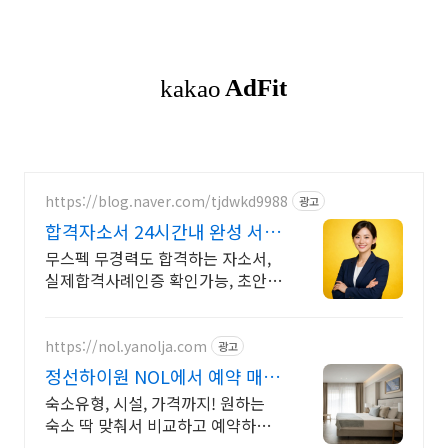
https://blog.naver.com/tjdwkd9988
광고
합격자소서 24시간내 완성 서류
합격의 비밀
무스펙 무경력도 합격하는 자소서,
실제합격사례인증 확인가능, 초안없
어도 가능
https://nol.yanolja.com
광고
정선하이원 NOL에서 예약 매일
NOL DRAW 추첨!
숙소유형, 시설, 가격까지! 원하는
숙소 딱 맞춰서 비교하고 예약하세
요!