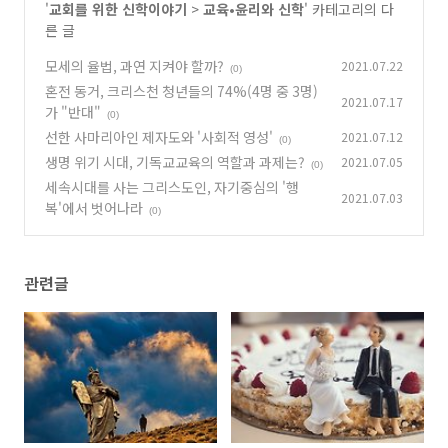
'
교회를 위한 신학이야기
>
교육•윤리와 신학
' 카테고리의 다
른 글
모세의 율법, 과연 지켜야 할까?
2021.07.22
(0)
혼전 동거, 크리스천 청년들의 74%(4명 중 3명)
2021.07.17
가 "반대"
(0)
선한 사마리아인 제자도와 '사회적 영성'
2021.07.12
(0)
생명 위기 시대, 기독교교육의 역할과 과제는?
2021.07.05
(0)
세속시대를 사는 그리스도인, 자기중심의 '행
2021.07.03
복'에서 벗어나라
(0)
관련글