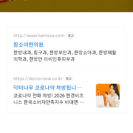
http://www.hamsoa.com
광고
함소아한의원
한방내과, 침구과, 한방부인과, 한방소아과, 한방재활
의학과, 한방안 이비인후피부과
https://doctornow.co.kr
광고
닥터나우 코로나약 처방됩니다
365일 24시간 진료가능
코로나약 전화 처방! 2026 한경비즈
니스 한국소비자만족지수 비대면 진
료 앱 1위