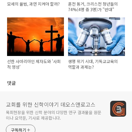
모세의 율법, 과연 지켜야 할까?
혼전 동거, 크리스천 청년들의
74%(4명 중 3명)가 "반대"
선한 사마리아인 제자도와 '사회
생명 위기 시대, 기독교교육의
적 영성'
역할과 과제는?
댓글
교회를 위한 신학이야기 데오스앤로고스
목회현장을 위한 신학 분야의 다양한 연구 결과물을 원문
이나 요약문, 기사로 제공합니다.
구독하기