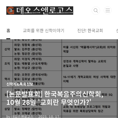
본문 바로가기
홈
교회를 위한 신학이야기
진단! 한국교회
신학계&목회정보
[논문발표회] 한국복음주의신학회,
10월 28일 '교회란 무엇인가?'
by 데오스앤로고스
2023. 10. 17.