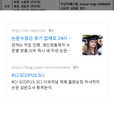
http://my-report.kr
광고
논문수많은 후기 업체로 24시
주말 상담 가능 저렴
원하는 작업 진행. 개인맞춤제작 수
준별 맞춤.의뢰 즉시 새 작성.논문전
문업체 파트별 전문가/학석박논문
경우 정교수출신 진행/보안 보장/각
종 모든 문서/24시진행
https://blog.naver.com/eioohkim
광고
KCI SCOPUS SCI
KCI SCOPUS SCI 미국저널 게재 출판보장 박사학위
논문 설문조사 통계분석