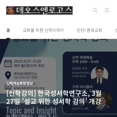
본문 바로가기
홈
교회를 위한 신학이야기
진단! 한국교회
신학계&목회정보
[신학강의] 한국성서학연구소, 3월
27일 '설교 위한 성서학 강의' 개강
by 데오스앤로고스
2023. 2. 27.