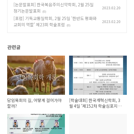
[논문발표회] 한국복음주의신약학회, 2월 25일
2023.02.20
정기논문발표회
(0)
[포럼] 기독교통일학회, 2월 25일 '한반도 평화와
2023.02.20
교회의 역할' 제23회 학술포럼
(0)
관련글
담임목회의 길, 어떻게 걸어가야
[학술대회] 한국개혁신학회, 3
할까?
월 4일 '제152차 학술심포지엄'
개최