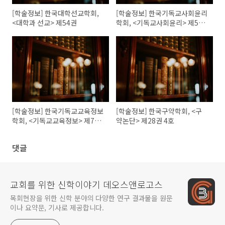
[학술정보] 한국대학선교학회,
[학술정보] 한국기독교사회윤리
<대학과 선교> 제54권
학회, <기독교사회윤리> 제54
집
[학술정보] 한국기독교교육정보
[학술정보] 한국구약학회, <구
학회, <기독교교육정보> 제75
약논단> 제28권 4호
집
댓글
교회를 위한 신학이야기 데오스앤로고스
목회현장을 위한 신학 분야의 다양한 연구 결과물을 원문
이나 요약문, 기사로 제공합니다.