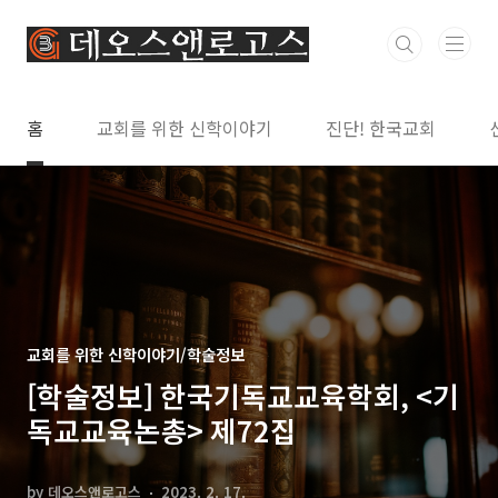
본문 바로가기
홈
교회를 위한 신학이야기
진단! 한국교회
교회를 위한 신학이야기/학술정보
[학술정보] 한국기독교교육학회, <기
독교교육논총> 제72집
by 데오스앤로고스
2023. 2. 17.